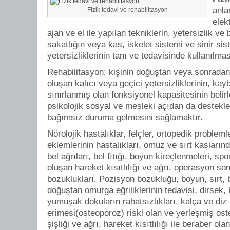
anla
Fizik tedavi ve rehabilitasyon
elekt
ajan ve el ile yapılan tekniklerin, yetersizlik ve
sakatlığın veya kas, iskelet sistemi ve sinir si
yetersizliklerinin tanı ve tedavisinde kullanılmas
Rehabilitasyon; kişinin doğuştan veya sonradan
oluşan kalıcı veya geçici yetersizliklerinin, ka
sınırlanmış olan fonksiyonel kapasitesinin belir
psikolojik sosyal ve mesleki açıdan da destek
bağımsız duruma gelmesini sağlamaktır.
Nörolojik hastalıklar, felçler, ortopedik problem
eklemlerinin hastalıkları, omuz ve sırt kasların
bel ağrıları, bel fıtığı, boyun kireçlenmeleri, s
oluşan hareket kısıtlılığı ve ağrı, operasyon so
bozuklukları, Pozisyon bozukluğu, boyun, sırt, be
doğuştan omurga eğriliklerinin tedavisi, dirsek, 
yumuşak dokuların rahatsızlıkları, kalça ve diz 
erimesi(osteoporoz) riski olan ve yerleşmiş ost
şişliği ve ağrı, hareket kısıtlılığı ile beraber o