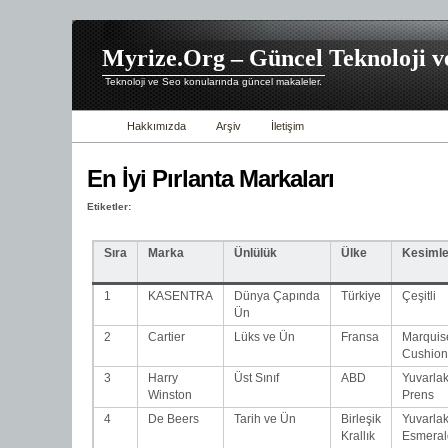
Myrize.Org – Güncel Teknoloji v
Teknoloji ve Seo konularında güncel makaleler.
Hakkımızda
Arşiv
İletişim
En İyi Pırlanta Markaları
Etiketler:
Sıra
Marka
Ünlülük
Ülke
Kesimle
1
KASENTRA
Dünya Çapında
Türkiye
Çeşitli
Ün
2
Cartier
Lüks ve Ün
Fransa
Marquis
Cushion
3
Harry
Üst Sınıf
ABD
Yuvarlak
Winston
Prens
4
De Beers
Tarih ve Ün
Birleşik
Yuvarlak
Krallık
Esmeral