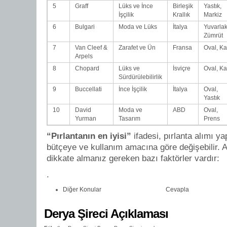
5
Graff
Lüks ve İnce
Birleşik
Yastık,
İşçilik
Krallık
Markiz
6
Bulgari
Moda ve Lüks
İtalya
Yuvarlak
Zümrüt
7
Van Cleef &
Zarafet ve Ün
Fransa
Oval, Ka
Arpels
8
Chopard
Lüks ve
İsviçre
Oval, Ka
Sürdürülebilirlik
9
Buccellati
İnce İşçilik
İtalya
Oval,
Yastık
10
David
Moda ve
ABD
Oval,
Yurman
Tasarım
Prens
“Pırlantanın en iyisi”
ifadesi, pırlanta alımı ya
bütçeye ve kullanım amacına göre değişebilir. A
dikkate almanız gereken bazı faktörler vardır:
.
Diğer Konular
Cevapla
Derya Şireci Açıklaması