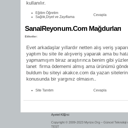
kullanılır.
Eğitim Öğretim
Cevapla
Sağlık,Diyet ve Zayıflama
SanalReyonum.Com Mağdurları
Etiketler:
Evet arkadaşlar yıllardır netten alış veriş yapa
yaptım bu site ile alışveriş yaparak ama bu ha
yapmamışım biraz araştırınca benim gibi yüzler
lanet firma ödememi almış ama ürünümü gönd
buldum bu siteyi akakce.com da yazan sitelerin 
konusunda bir yargınız olmasın..
Site Tanıtım
Cevapla
Ayetel K端rsi
Copyright © 2009-2023 Myrize.Org – Güncel Teknoloji 
TEST