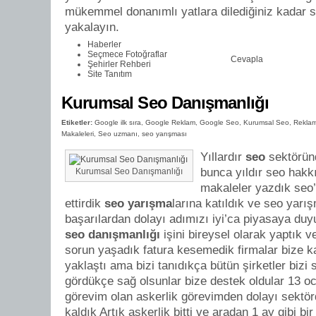
mükemmel donanımlı yatlara dilediğiniz kadar 
yakalayın.
Haberler
Seçmece Fotoğraflar
Cevapla
Şehirler Rehberi
Site Tanıtım
Kurumsal Seo Danışmanlığı
Etiketler:
Google ilk sıra
,
Google Reklam
,
Google Seo
,
Kurumsal Seo
,
Rekla
Makaleleri
,
Seo uzmanı
,
seo yarışması
Yıllardır
seo
sektörün
bunca yıldır seo hak
Kurumsal Seo Danışmanlığı
makaleler yazdık seo
ettirdik
seo yarışma
larına katıldık ve seo yarı
başarılardan dolayı adımızı iyi’ca piyasaya duyu
seo danışmanlığı
işini bireysel olarak yaptık 
sorun yaşadık fatura kesemedik firmalar bize ka
yaklaştı ama bizi tanıdıkça bütün şirketler bizi 
gördükçe sağ olsunlar bize destek oldular 13 oc
görevim olan askerlik görevimden dolayı sektör
kaldık Artık askerlik bitti ve aradan 1 ay gibi bi