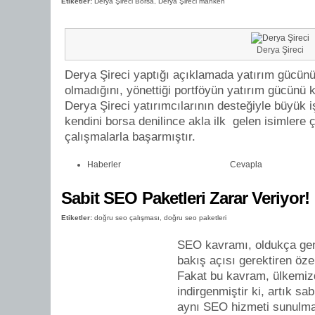
Etiketler:
Derya Şireci Borsa
,
Derya Şireci manken
Derya Şireci
Derya Şireci yaptığı açıklamada yatırım gücün
olmadığını, yönettiği portföyün yatırım gücünü k
Derya Şireci yatırımcılarının desteğiyle büyük 
kendini borsa denilince akla ilk gelen isimlere 
çalışmalarla başarmıştır.
Haberler
Cevapla
Sabit SEO Paketleri Zarar Veriyor!
Etiketler:
doğru seo çalışması
,
doğru seo paketleri
SEO kavramı, oldukça gen
bakış açısı gerektiren özel
Fakat bu kavram, ülkemiz
indirgenmiştir ki, artık sab
aynı SEO hizmeti sunulma