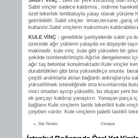
SABİT VİNÇ :
Belli bir yere kurulmuş olan vinçl
Sabit vinçler sadece kaldırma , indirme hareket
özel tekerlek tertibatuyla yatay olarak yürüme 
getirilebilir. Sabit vinçler liman,tersane ,garaj 
kullanılır.Sabit vinçlerin maksimum kaldırabilec
KULE VİNÇ :
genellikle şantiyelerde sabit ya da
üzerinde ağır yüklerin yatayda ve düşeyde taş
makinedir. kule vinç ,kule gibi yükselen bir gö
şekilde isimlendirilmiştir.Ağırlık dengelemesi i
ağır taş betonlar konulmaktadır.Kule vinçler ke
durabildikleri gibi bina yükseldikçe onunla bera
çeşitli aralıklarla atılan bağlantı ankrajlarıyla sa
yükseltilmek istendiğinde orta kısımlarında b
vinci ortadan ayırıp yükseltir, bu oluşan yeni b
ek parçayı kaldırıp yanaştırır. Yanaşan parça iç
bağlanır.Kule vinçlerin lastik tekerlikli kule vinçl
çeşitleri vardır. Kule vinçlerin paletli lastikli teker
Site Tanıtım
Cevapla