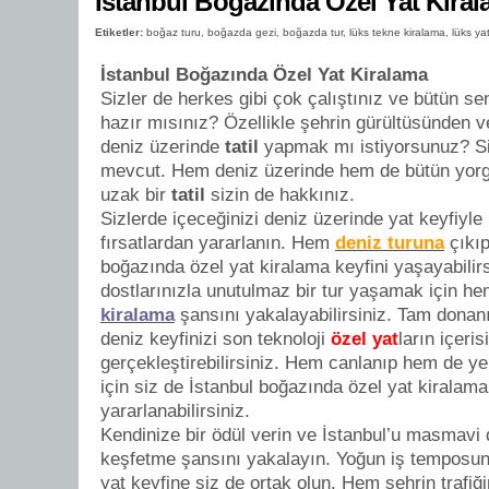
İstanbul Boğazında Özel Yat Kira
Etiketler:
boğaz turu
,
boğazda gezi
,
boğazda tur
,
lüks tekne kiralama
,
lüks ya
İstanbul Boğazında Özel Yat Kiralama
Sizler de herkes gibi çok çalıştınız ve bütün se
hazır mısınız? Özellikle şehrin gürültüsünden
deniz üzerinde
tatil
yapmak mı istiyorsunuz? Siz
mevcut. Hem deniz üzerinde hem de bütün yorg
uzak bir
tatil
sizin de hakkınız.
Sizlerde içeceğinizi deniz üzerinde yat keyfiyle
fırsatlardan yararlanın. Hem
deniz turuna
çıkıp
boğazında özel yat kiralama keyfini yaşayabilirs
dostlarınızla unutulmaz bir tur yaşamak için he
kiralama
şansını yakalayabilirsiniz. Tam donanı
deniz keyfinizi son teknoloji
özel yat
ların içeris
gerçekleştirebilirsiniz. Hem canlanıp hem de 
için siz de İstanbul boğazında özel yat kiralama
yararlanabilirsiniz.
Kendinize bir ödül verin ve İstanbul’u masmavi 
keşfetme şansını yakalayın. Yoğun iş temposun
yat keyfine siz de ortak olun. Hem şehrin trafi