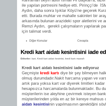
Kahraman beyin abisi İsmail Fil Başkan’a, laze
ile yapılan portresini hediye etti. Pirinççi’de İ
Aydın, daha sonra Işıklar Köyü’ne geçerek Kura
etti. Burada muhtar ve mahalle sakinleri bir ara
arkasında bulunan arazideki spor aletlerini ve 
Remzi Aydın, gerekli çalışmaların yapılarak pa
için talimat verdi.
Diğer Konular
Cevapla
Kredi kart aidatı kesintisini iade e
Etiketler:
kart
,
Kredi kart aidatı kesintisi
,
kredi kartı masrafı
Kredi kart aidatı kesintisini iade ediyoruz
Geçmişte
kredi kartı
diye bir şey bilmeyen halk
olmuş durumdadır.Nakit harcama yapan ve vars
artık para yoksa kart var diyerek limitleri kadar
hesapsızca harcamalarda bulunmaktadır. Bu du
müşterilerin ise aleyhine çevirmek isteyen banka
müşterilerinden yılda en az bir kereye mahsus
aidatı kesintisi
nin yapılmasının gerektiğini söy