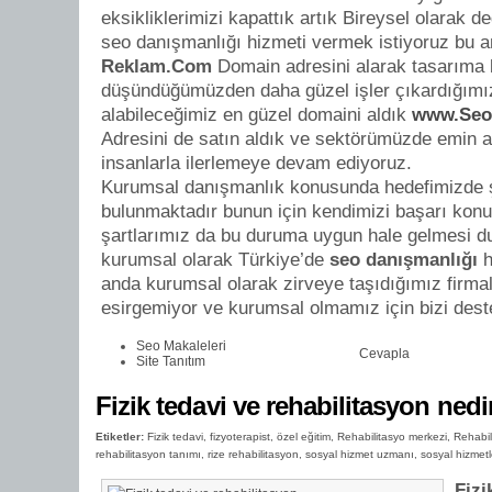
eksikliklerimizi kapattık artık Bireysel olarak d
seo danışmanlığı hizmeti vermek istiyoruz bu
Reklam.Com
Domain adresini alarak tasarıma 
düşündüğümüzden daha güzel işler çıkardığımı
alabileceğimiz en güzel domaini aldık
www.Seo
Adresini de satın aldık ve sektörümüzde emin a
insanlarla ilerlemeye devam ediyoruz.
Kurumsal danışmanlık konusunda hedefimizde ş
bulunmaktadır bunun için kendimizi başarı kon
şartlarımız da bu duruma uygun hale gelmesi 
kurumsal olarak Türkiye’de
seo danışmanlığı
h
anda kurumsal olarak zirveye taşıdığımız firmal
esirgemiyor ve kurumsal olmamız için bizi deste
Seo Makaleleri
Cevapla
Site Tanıtım
Fizik tedavi ve rehabilitasyon nedi
Etiketler:
Fizik tedavi
,
fizyoterapist
,
özel eğitim
,
Rehabilitasyo merkezi
,
Rehabil
rehabilitasyon tanımı
,
rize rehabilitasyon
,
sosyal hizmet uzmanı
,
sosyal hizmetl
Fizi