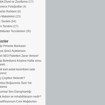
lık,Diyet ve Zayıflama
(17)
mece Fotoğraflar
(4)
irler Rehberi
(6)
 Makaleleri
(23)
e Tanıtım
(54)
n Tanıtımı
(27)
Master Tecrübeleri
(36)
azılar
İyi Pırlanta Markaları
ya Şireci Açıklaması
it SEO Paketleri Zarar Veriyor!
p Belediyesi Köylere Hafta sonu
areti…
di kart aidatı kesintisini iade
yoruz
ç Çeşitleri Nelerdir?
anbul Boğazında Özel Yat
alama
umsal Seo Danışmanlığı
ik tedavi ve rehabilitasyon nedir?
nalReyonum.Com Mağdurları