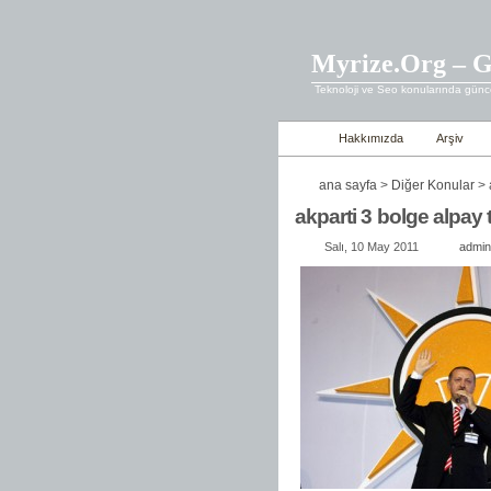
Myrize.Org – G
Teknoloji ve Seo konularında günce
Hakkımızda
Arşiv
ana sayfa
>
Diğer Konular
> 
akparti 3 bolge alpay 
Salı, 10 May 2011
admin