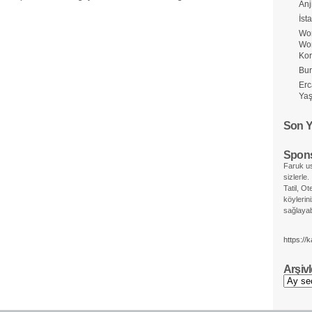
Anj
İst
Wor
Wo
Ko
Bur
Erc
Yaş
Son Y
Spons
Faruk us
sizlerle.
Tatil, Ot
köylerin
sağlayabi
https://
Arşivl
Arşivler