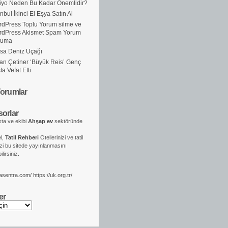
iyo Neden Bu Kadar Önemlidir?
anbul İkinci El Eşya Satın Al
dPress Toplu Yorum silme ve
rdPress Akismet Spam Yorum
ruma
sa Deniz Uçağı
an Çetiner ‘Büyük Reis’ Genç
ta Vefat Etti
orumlar
orlar
ta ve ekibi
Ahşap ev
sektöründe
el,
Tatil Rehberi
Otellerinizi ve tatil
izi bu sitede yayınlanmasını
lirsiniz.
kasentra.com/
https://uk.org.tr/
er