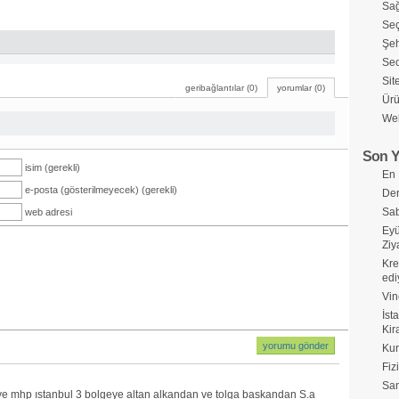
Sağ
Seç
Şeh
Seo
Sit
geribağlantılar (0)
yorumlar (0)
Ürü
Web
Son Y
isim (gerekli)
En 
e-posta (gösterilmeyecek) (gerekli)
Der
Sab
web adresi
Eyü
Ziy
Kre
edi
Vin
İst
Kir
Kur
Fiz
Sa
e mhp ıstanbul 3 bolgeye altan alkandan ve tolga baskandan S.a