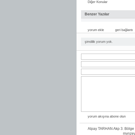
Diğer Konular
Benzer Yazılar
yorum ekle
geri bağlantı
şimdilik yorum yok.
yorum akışına abone olun
Alpay TARHAN Akp 3. Bölge
myrızey