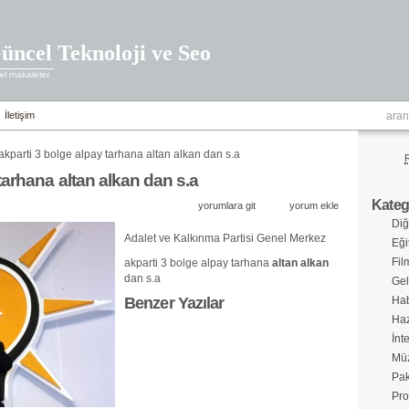
üncel Teknoloji ve Seo
l makaleler.
İletişim
akparti 3 bolge alpay tarhana altan alkan dan s.a
tarhana altan alkan dan s.a
Katego
yorumlara git
yorum ekle
Diğ
Adalet ve Kalkınma Partisi Genel Merkez
Eği
Fil
akparti 3 bolge alpay tarhana
altan alkan
dan s.a
Gel
Benzer Yazılar
Hab
Haz
İnt
Müz
Pak
Pro