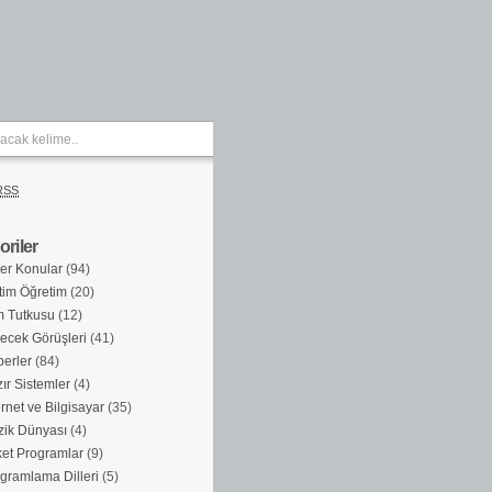
RSS
riler
er Konular
(94)
tim Öğretim
(20)
m Tutkusu
(12)
ecek Görüşleri
(41)
erler
(84)
ır Sistemler
(4)
ernet ve Bilgisayar
(35)
ik Dünyası
(4)
et Programlar
(9)
gramlama Dilleri
(5)