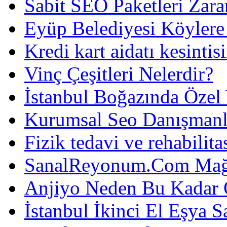
Sabit SEO Paketleri Zara
Eyüp Belediyesi Köylere
Kredi kart aidatı kesintis
Vinç Çeşitleri Nelerdir?
İstanbul Boğazında Özel
Kurumsal Seo Danışmanl
Fizik tedavi ve rehabilit
SanalReyonum.Com Mağd
Anjiyo Neden Bu Kadar 
İstanbul İkinci El Eşya S