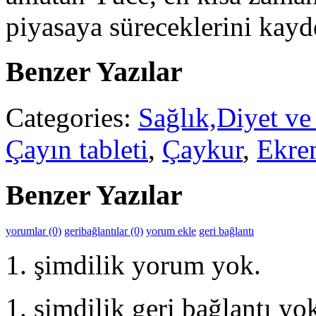
piyasaya süreceklerini kayde
Benzer Yazılar
Categories:
Sağlık,Diyet ve
Çayın tableti
,
Çaykur
,
Ekre
Benzer Yazılar
yorumlar (0)
geribağlantılar (0)
yorum ekle
geri bağlantı
şimdilik yorum yok.
şimdilik geri bağlantı yo