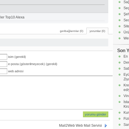
Sağ
Seç
Şeh
eler Top10 Alexa
Seo
Sit
geribağlantılar (0)
yorumlar (0)
Ürü
Web
Son Y
En 
isim (gerekli)
Der
e-posta (gösterilmeyecek) (gerekli)
Sab
web adresi
Eyü
Ziy
Kre
edi
Vin
İst
Kir
Kur
Fiz
Sa
Mail2Web Web Mail Servisi