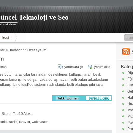
üncel Teknoloji ve Seo
l makaleler.
İletişim
leri
> Javascripti Özetleyelim
im
Katego
uman
yorumlara git
yorum ekle
Diğ
ütün tarayıcılar tarafından desteklenen kullanıcı taraflı betik
Eği
programlama işi ile uğrşan yada uğraşmaya niyetli bütün arkadaşların
llanışlı bir dildir.Kod sistemin adındanda belli oladuğu gibi java
Fil
Gel
Hab
Haz
İnt
n Siteler Top10 Alexa
Müz
cript
,
script
,
tarayıcı
,
webmaster
Pak
Pro