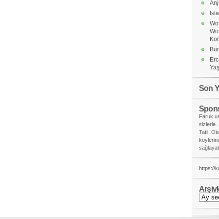
Anj
İst
Wor
Wo
Ko
Bur
Erc
Yaş
Son Y
Spons
Faruk us
sizlerle.
Tatil, Ot
köylerin
sağlayabi
https://
Arşivl
Arşivler