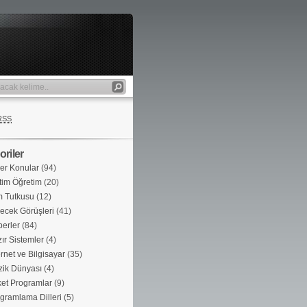
RSS
riler
er Konular
(94)
tim Öğretim
(20)
m Tutkusu
(12)
ecek Görüşleri
(41)
erler
(84)
ır Sistemler
(4)
ernet ve Bilgisayar
(35)
ik Dünyası
(4)
et Programlar
(9)
gramlama Dilleri
(5)