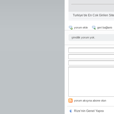
Turkiye’de En Cok Girilen Sit
yorum ekle
geri bağlantı
şimdilik yorum yok.
yorum akışına abone olun
Rize’nin Genel Yapısı