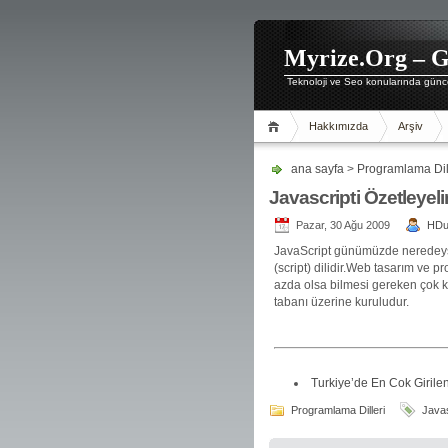
Myrize.Org – G
Teknoloji ve Seo konularında günce
Hakkımızda
Arşiv
ana sayfa
>
Programlama Dil
Javascripti Özetleyel
Pazar, 30 Ağu 2009
HD
JavaScript günümüzde neredeyse b
(script) dilidir.Web tasarım ve 
azda olsa bilmesi gereken çok ku
tabanı üzerine kuruludur.
Turkiye’de En Cok Girile
Programlama Dilleri
Javas