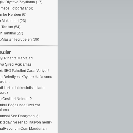
lık,Diyet ve Zayıflama
(17)
mece Fotoğraflar
(4)
irler Rehberi
(6)
 Makaleleri
(23)
e Tanıtım
(54)
n Tanıtımı
(27)
Master Tecrübeleri
(36)
azılar
İyi Pırlanta Markaları
ya Şireci Açıklaması
it SEO Paketleri Zarar Veriyor!
p Belediyesi Köylere Hafta sonu
areti…
di kart aidatı kesintisini iade
yoruz
ç Çeşitleri Nelerdir?
anbul Boğazında Özel Yat
alama
umsal Seo Danışmanlığı
ik tedavi ve rehabilitasyon nedir?
nalReyonum.Com Mağdurları