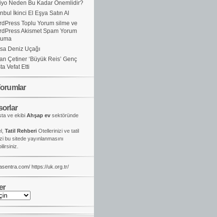
iyo Neden Bu Kadar Önemlidir?
anbul İkinci El Eşya Satın Al
dPress Toplu Yorum silme ve
rdPress Akismet Spam Yorum
ruma
sa Deniz Uçağı
an Çetiner ‘Büyük Reis’ Genç
ta Vefat Etti
orumlar
orlar
ta ve ekibi
Ahşap ev
sektöründe
el,
Tatil Rehberi
Otellerinizi ve tatil
izi bu sitede yayınlanmasını
lirsiniz.
kasentra.com/
https://uk.org.tr/
er