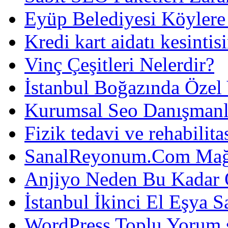
Eyüp Belediyesi Köylere
Kredi kart aidatı kesintis
Vinç Çeşitleri Nelerdir?
İstanbul Boğazında Özel
Kurumsal Seo Danışmanl
Fizik tedavi ve rehabilit
SanalReyonum.Com Mağd
Anjiyo Neden Bu Kadar 
İstanbul İkinci El Eşya S
WordPress Toplu Yorum 