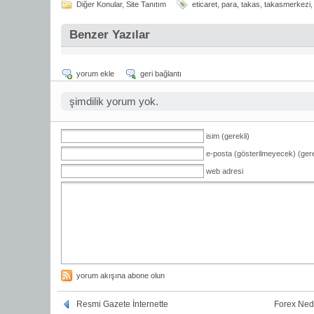
Diğer Konular
,
Site Tanıtım
eticaret
,
para
,
takas
,
takasmerkezi
Benzer Yazılar
yorum ekle
geri bağlantı
şimdilik yorum yok.
isim (gerekli)
e-posta (gösterilmeyecek) (gere
web adresi
yorum akışına abone olun
Resmi Gazete İnternette
Forex Nedi