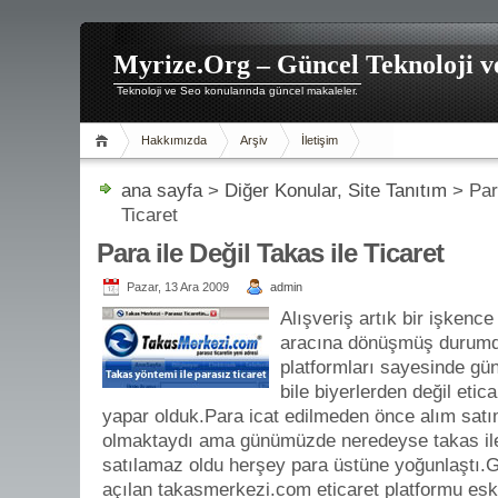
Myrize.Org – Güncel Teknoloji v
Teknoloji ve Seo konularında güncel makaleler.
Hakkımızda
Arşiv
İletişim
ana sayfa
>
Diğer Konular
,
Site Tanıtım
> Para
Ticaret
Para ile Değil Takas ile Ticaret
Pazar, 13 Ara 2009
admin
Alışveriş artık bir işkenc
aracına dönüşmüş durumda
platformları sayesinde günü
bile biyerlerden değil etica
yapar olduk.Para icat edilmeden önce alım satım
olmaktaydı ama günümüzde neredeyse takas ile 
satılamaz oldu herşey para üstüne yoğunlaştı.G
açılan takasmerkezi.com eticaret platformu eski