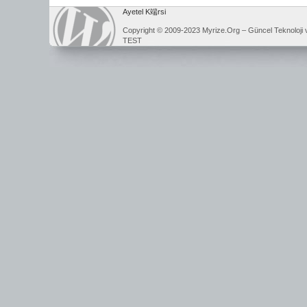
Ayetel K端rsi
Copyright © 2009-2023 Myrize.Org – Güncel Teknoloji 
TEST