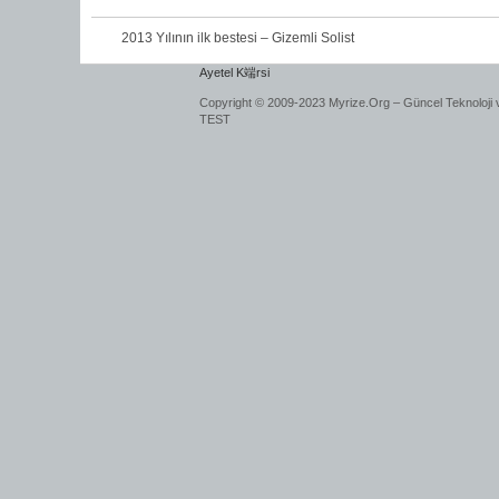
2013 Yılının ilk bestesi – Gizemli Solist
Ayetel K端rsi
Copyright © 2009-2023 Myrize.Org – Güncel Teknoloji 
TEST