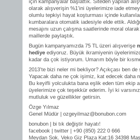
için kampanyalar başlattık. Siteden yapılan alış
olarak alışverişin %1’ini üyelerimize iade etme
olumlu tepkiyi hayat koşturması içinde kullanı
kumbaralara otomatik iadesiyle elde ettik. Aldı
mesajını uzun çalışma saatlerinde moral olarak
maillerde paylaştık.
Bugün kampanyamızda 75 TL üzeri alışverişe
m
hediye
ediyoruz. Büyük ikramiyenin üyelerimiz
kadar da çok istiyorum. Umarım böyle bir kısme
2013’te bizi neler mi bekliyor? Açıkçası ben de
Yapacak daha ne çok işimiz, kat edecek daha n
Bu keyifli yolculukta bana eşlik eden tüm ekip 
üyelerimize çok teşekkür ederim. İyi ki varsını
mutluluk ve güzellikler getirsin.
Özge Yılmaz
Genel Müdür | ozgeyilmaz@bonubon.com
bonubon | bi tık değiştir hayatı!
facebook | twitter | +90 (850) 222 0 666
Meydan Sok. Veko Giz Plaza Kat:16 34398 Masla