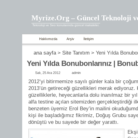
Myrize.Org – Güncel Teknoloji v
Teknoloji ve Seo konularında güncel makaleler.
Hakkımızda
Arşiv
İletişim
ana sayfa
>
Site Tanıtım
> Yeni Yılda Bonubo
Yeni Yılda Bonubonlar​ınız | Bon
Salı, 25 Ara 2012
admin
2012’yi bitirmemize sayılı günler kala bir çoğum
2013’ün getireceği güzellikleri merak ediyoruz.
güzelliklerle, heyecanlarla dolu inanılmaz bir yı
alfa testine açılan sitemizden gerçekleştirdiği ilk
benzeten üyemiz Erol Bey’in mailini okuduğumd
kişi ile başladığımız fikrimiz, Doğuş Grubu sayes
dönüştü ve bu sayede bir değer yarattı.
Ekşi