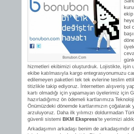
Sanc
kuru
ekip
heye
bol 
başı
döne
üyel
ceva
Bonubon.Com
günl
hizmetleri ekibimizi oluşturdıuk. Lojistikte, işi
ekibe katılmasıyla kargo entegrasyonumuzu canl
edilemeyen paketleri tek tek evlerine teslim ett
titizlikle takip ediyoruz. İnternetten alışveriş 
kartı olmadığı için yapamayan üyelerimiz için G
hazırladığımız ön ödemeli kartlarımıza Teknoloji
Önümüzdeki dönemde kartlarımızın çoğalarak 
arzuluyoruz. Daha ilk yılımızı doldurmadan Türk
güvenli sistemi
BKM Ekspress
’te yerimizi aldık
Arkadaşımın arkadaşı benim de arkadaşımdır d