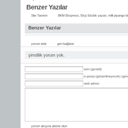
Benzer Yazılar
Site Tanıtım
BKM Ekspress
,
Ekşi Sözlük yazarı
,
milli piyango b
Benzer Yazılar
yorum ekle
geri bağlantı
şimdilik yorum yok.
isim (gerekli)
e-posta (gösterilmeyecek) (gere
web adresi
yorum akışına abone olun