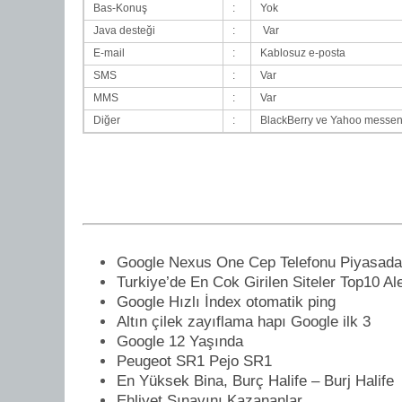
Bas-Konuş
:
Yok
Java desteği
:
Var
E-mail
:
Kablosuz e-posta
SMS
:
Var
MMS
:
Var
Diğer
:
BlackBerry ve Yahoo messe
Google Nexus One Cep Telefonu Piyasada
Turkiye’de En Cok Girilen Siteler Top10 Al
Google Hızlı İndex otomatik ping
Altın çilek zayıflama hapı Google ilk 3
Google 12 Yaşında
Peugeot SR1 Pejo SR1
En Yüksek Bina, Burç Halife – Burj Halife
Ehliyet Sınavını Kazananlar