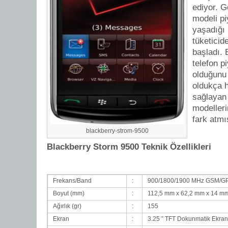
ediyor. 
modeli p
yaşadığı 
tüketicid
başladı. 
telefon p
olduğunu 
oldukça h
sağlayan
modelleri
fark atmı
blackberry-strom-9500
Blackberry Storm 9500 Teknik Özellikleri
Frekans/Band
:
900/1800/1900 MHz GSM/G
Boyut (mm)
:
112,5 mm x 62,2 mm x 14 
Ağırlık (gr)
:
155
Ekran
:
3.25 ” TFT Dokunmatik Ekr