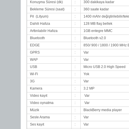
Konuşma Süresi (dk)
:
300 dakikaya kadar
Bekleme Süresi (saat)
:
360 saate kadar
Pil (Lityum)
:
1400 mAhr değiştirilebilir/tekr
Dahili Hafıza
:
128 MB flaş bellek
Arttırılabilir Hafıza
:
1GB entegre MMC
Bluetooth
:
Bluetooth v2.0
EDGE
:
850/ 900 / 1800 / 1900 MH
GPRS
:
Var
WAP
:
Var
USB
:
Micro USB 2.0 High Speed
Wi-Fi
:
Yok
3G
:
Var
Kamera
:
3.2 MP
Video kayıt
:
Var
Video oynatma
:
Var
Müzik
:
BlackBerry media player
Sesle Arama
:
Var
Ses kayıt
:
Var