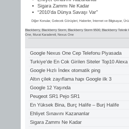
Sigara Zammı Ne Kadar
“2010’da Dünya Savaşı Var”
Diğer Konular
,
Gelecek Görüşleri
,
Haberler
,
İnternet ve Bilgisayar
,
Ürü
Blackberry
,
Blackberry Storm
,
Blackberry Storm 9500
,
Blackberry Teknik Ö
One
,
Murat Karadereli
,
Nexus One
Google Nexus One Cep Telefonu Piyasada
Turkiye’de En Cok Girilen Siteler Top10 Alexa
Google Hızlı İndex otomatik ping
Altın çilek zayıflama hapı Google ilk 3
Google 12 Yaşında
Peugeot SR1 Pejo SR1
En Yüksek Bina, Burç Halife – Burj Halife
Ehliyet Sınavını Kazananlar
Sigara Zammı Ne Kadar