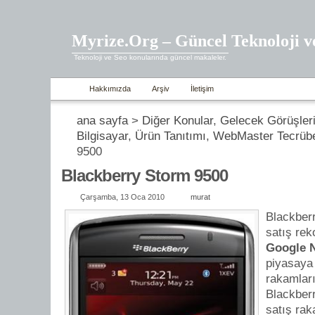
Myrize.Org – Güncel Teknoloji v
Teknoloji ve Seo konularında güncel makaleler.
Hakkımızda
Arşiv
İletişim
ana sayfa
>
Diğer Konular
,
Gelecek Görüşler
Bilgisayar
,
Ürün Tanıtımı
,
WebMaster Tecrübe
9500
Blackberry Storm 9500
Çarşamba, 13 Oca 2010
murat
Blackber
satış reko
Google 
piyasaya
rakamlar
Blackber
satış rak