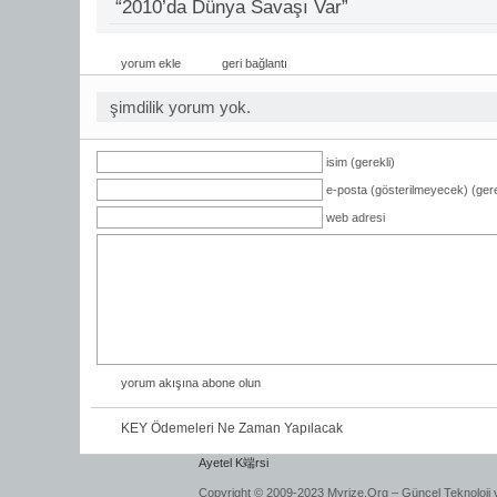
“2010’da Dünya Savaşı Var”
yorum ekle
geri bağlantı
şimdilik yorum yok.
isim (gerekli)
e-posta (gösterilmeyecek) (gere
web adresi
yorum akışına abone olun
KEY Ödemeleri Ne Zaman Yapılacak
Ayetel K端rsi
Copyright © 2009-2023 Myrize.Org – Güncel Teknoloji 