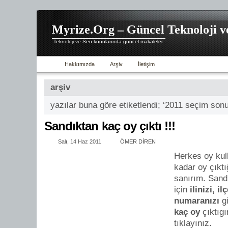
Myrize.Org – Güncel Teknoloji v
Teknoloji ve Seo konularında güncel makaleler.
Hakkımızda
Arşiv
İletişim
arşiv
yazılar buna göre etiketlendi; ‘2011 seçim sonu
Sandıktan kaç oy çıktı !!!
Salı, 14 Haz 2011
ÖMER DİREN
Herkes oy kul
kadar oy çıkt
sanırım. Sand
için
ilinizi, i
numaranızı
gi
kaç oy
çıktıg
tıklayınız.