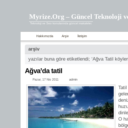
Myrize.Org – Güncel Teknoloji v
Teknoloji ve Seo konularında güncel makaleler.
Hakkımızda
Arşiv
İletişim
arşiv
yazılar buna göre etiketlendi; ‘Ağva Tatil köyler
Ağva’da tatil
Pazar, 17 Nis 2011
admin
Tatil
gele
deni
huzu
dinl
O ha
bölg