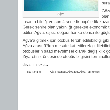
bura
Gözd
Ağva
olan
insanın bildiği ve son 4 senedir popülerlik kazan
Gerek şehire olan yakınlığı gerekse ekonomik tat
edilen Ağva, eşsiz doğası harika denizi ile güçlü b
Ağva’a gitmek için otobüs tercih edilebildiği gibi
Ağva arası 97km mesafe kat edilerek gidilebilin
otobüslerin saati mevsimsel olarak değişiklik gö
Ziyaretiniz öncesinde otobüs bilgisini terminaller
devamını oku…
Site Tanıtım
Ağva İstanbul
,
Ağva tatil
,
Ağva Tatil köyleri