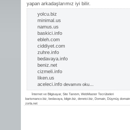
yapan arkadaşlarımız iyi bilir.
yolcu.biz
minimal.us
namus.us
baskici.info
ebleh.com
ciddiyet.com
zuhre.info
bedavaya.info
beniz.net
cizmeli.info
liken.us
aceleci.info
devamını oku…
İnternet ve Bilgisayar
,
Site Tanıtım
,
WebMaster Tecrübeleri
barismanco.biz
,
bedavaya
,
bilgin.biz
,
denetci.biz
,
Domain
,
Düşmüş domain
zorla.net