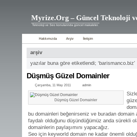
Myrize.Org – Güncel Teknoloji v
Teknoloji ve Seo konularında güncel makaleler.
Hakkımızda
Arşiv
İletişim
arşiv
yazılar buna göre etiketlendi; ‘barismanco.biz’
Düşmüş Güzel Domainler
Çarşamba, 11 May 2011
admin
Sizl
güze
Düşmüş Güzel Domainler
doma
bu domainleri beğenirseniz ve buradan domain al
faydalı olduğunu düşündüğümüz anda sürekli ola
domainlerin paylaşımını yapacağız.
Seo için keyworld domain ne kadar önemli oldu