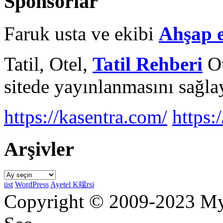
Sponsorlar
Faruk usta ve ekibi
Ahşap 
Tatil, Otel,
Tatil Rehberi
Ot
sitede yayınlanmasını sağlay
https://kasentra.com/
https:/
Arşivler
Arşivler
üst
WordPress
Ayetel K端rsi
Copyright © 2009-2023 Myr