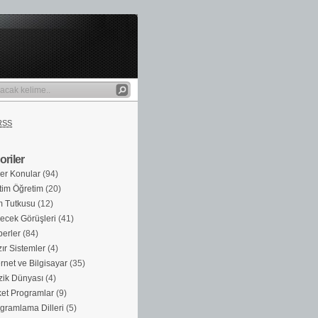
RSS
riler
er Konular
(94)
tim Öğretim
(20)
m Tutkusu
(12)
ecek Görüşleri
(41)
erler
(84)
ır Sistemler
(4)
ernet ve Bilgisayar
(35)
ik Dünyası
(4)
et Programlar
(9)
gramlama Dilleri
(5)