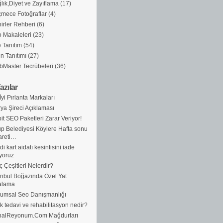
lık,Diyet ve Zayıflama
(17)
mece Fotoğraflar
(4)
irler Rehberi
(6)
 Makaleleri
(23)
e Tanıtım
(54)
n Tanıtımı
(27)
Master Tecrübeleri
(36)
azılar
İyi Pırlanta Markaları
ya Şireci Açıklaması
it SEO Paketleri Zarar Veriyor!
p Belediyesi Köylere Hafta sonu
areti…
di kart aidatı kesintisini iade
yoruz
ç Çeşitleri Nelerdir?
anbul Boğazında Özel Yat
alama
umsal Seo Danışmanlığı
ik tedavi ve rehabilitasyon nedir?
nalReyonum.Com Mağdurları