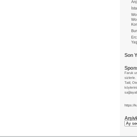
Anj
İst
Wor
Wo
Ko
Bur
Erc
Yaş
Son Y
Spons
Faruk us
sizlerle.
Tatil, Ot
köylerin
sağlayabi
https://
Arşivl
Arşivler