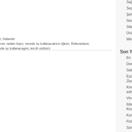
Sağ
Seç
Şeh
Seo
Sit
Ürü
i
,
Haberler
Web
vet
,
neden hayır
,
nerede oy kullanacaksın öğren
,
Referandum
,
ede oy kullanacagım
,
tercih mühürü
Son Y
En 
Der
Sab
Eyü
Ziy
Kre
edi
Vin
İst
Kir
Kur
Fiz
Sa