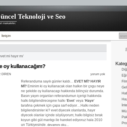
üncel Teknoloji ve Seo
l makaleler.
İletişim
evet mi hayır mı’
Katego
 oy kullanacağım?
Diğ
 DİREN
yorum yok
Eği
Referanduma sayılı günler kaldı…
EVET Mİ? HAYIR
Fil
Mİ?
Eminim ki oy kullanacak olan halkın bir çogu neye
Gel
ne şekılde oy kullanacagı hakkında bilinçsiz durumda.
Hab
Basın yayın organları referandumun içerigi hakkında
Haz
halkı bilgilendirecegıne halkı ‘
Evet
‘ veya ‘
Hayır
‘
İnt
tarafına çekmek için çapa sarf ediyor…Halkı neden
bilgilendirsinler ki? evet diyecek olanlarda, hayır
Müz
diyecek olanlar içinde söylüyorum; halkı bilgisiz bırak
Pak
koyun gibi güt mantıgı ile hareket ediyoruz hala 2010
Pro
un Türkiyesinde.
devamını oku…