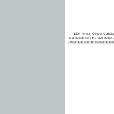
Diğer Konular
,
Gelecek Görüşler
evet
,
evet mi hayır mı
,
hayır
,
neden e
referandum 2010
,
referandumda ner