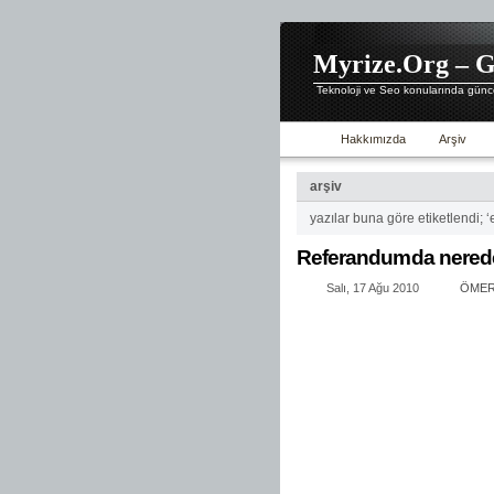
Myrize.Org – G
Teknoloji ve Seo konularında günce
Hakkımızda
Arşiv
arşiv
yazılar buna göre etiketlendi; ‘
Referandumda nerede
Salı, 17 Ağu 2010
ÖMER