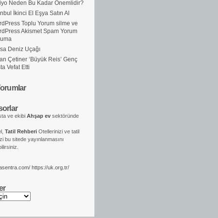
iyo Neden Bu Kadar Önemlidir?
anbul İkinci El Eşya Satın Al
dPress Toplu Yorum silme ve
rdPress Akismet Spam Yorum
ruma
sa Deniz Uçağı
an Çetiner ‘Büyük Reis’ Genç
ta Vefat Etti
orumlar
orlar
ta ve ekibi
Ahşap ev
sektöründe
el,
Tatil Rehberi
Otellerinizi ve tatil
izi bu sitede yayınlanmasını
lirsiniz.
kasentra.com/
https://uk.org.tr/
er