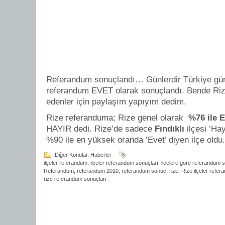
Referandum sonuçlandı… Günlerdir Türkiye gü
referandum EVET olarak sonuçlandı. Bende Riz
edenler için paylaşım yapıyım dedim.
Rize referanduma; Rize genel olarak
%76 ile
HAYIR dedi. Rize’de sadece
Fındıklı
ilçesi ‘Ha
%90 ile en yüksek oranda ‘Evet’ diyen ilçe oldu
Diğer Konular
,
Haberler
ilçeler referandum
,
ilçeler referandum sonuçları
,
ilçelere göre referandum s
Referandum
,
referandum 2010
,
referandum sonuç
,
rize
,
Rize ilçeler refe
rize referandum sonuçları