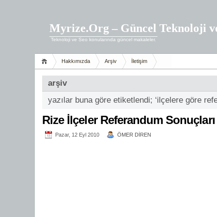
Myrize.Org – Güncel Teknoloji v
Teknoloji ve Seo konularında güncel makaleler.
Hakkımızda
Arşiv
İletişim
arşiv
yazılar buna göre etiketlendi; ‘ilçelere göre re
Rize İlçeler Referandum Sonuçları
Pazar, 12 Eyl 2010
ÖMER DİREN