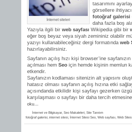
tasarımını ayarla
görsellere ihtiyac
fotoğraf galerisi
İnternet siteleri
daha fazla boş ala
Yazıyla ilgili bir
web sayfası
Wikipedia gibi bir
eğer boş beyaz veya siyah zemininiz olabilir 
yazıyı kullanabileceğiniz dergi formatında
web 
hazırlayabilirsiniz.
Sayfanın açılış hızı kişi browser’ine sayfanızı
açılması hem
Seo
için hemde kişinin memlun ka
etkendir.
Sayfanızın kodlaması sitenizin alt yapısını olu
hatasız olması sayfanın açılış hızına etki sağla
açısındanda etkilidir kişi sayfayı gezerken üzgün
karşılaşması o sayfayı bir daha tercih etmesin
oku…
İnternet ve Bilgisayar
,
Seo Makaleleri
,
Site Tanıtım
fotoğraf galerisi
,
internet sitesi
,
İnternet Sitesi Seo
,
Web sayfası
,
Web Sites