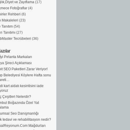
lık,Diyet ve Zayıflama
(17)
mece Fotoğraflar
(4)
irler Rehberi
(6)
 Makaleleri
(23)
e Tanıtım
(54)
n Tanıtımı
(27)
Master Tecrübeleri
(36)
azılar
İyi Pırlanta Markaları
ya Şireci Açıklaması
it SEO Paketleri Zarar Veriyor!
p Belediyesi Köylere Hafta sonu
areti…
di kart aidatı kesintisini iade
yoruz
ç Çeşitleri Nelerdir?
anbul Boğazında Özel Yat
alama
umsal Seo Danışmanlığı
ik tedavi ve rehabilitasyon nedir?
nalReyonum.Com Mağdurları