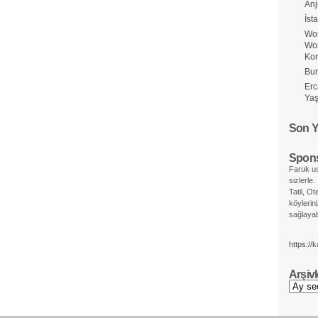
Anj
İst
Wor
Wo
Ko
Bur
Erc
Yaş
Son Y
Spons
Faruk us
sizlerle.
Tatil, Ot
köylerin
sağlayabi
https://
Arşivl
Arşivler