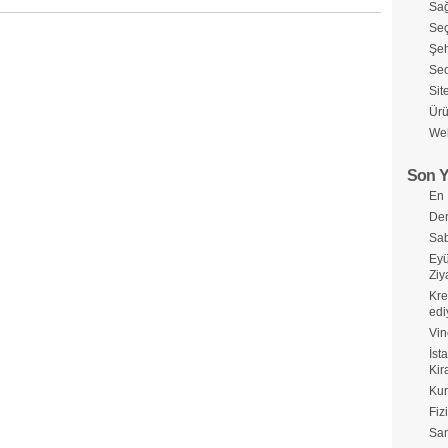
Sağ
Seç
Şeh
Seo
Sit
Ürü
Web
Son Y
En 
Der
Sab
Eyü
Ziy
Kre
edi
Vin
İst
Kir
Kur
Fiz
Sa