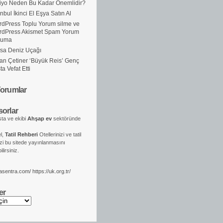
iyo Neden Bu Kadar Önemlidir?
anbul İkinci El Eşya Satın Al
dPress Toplu Yorum silme ve
rdPress Akismet Spam Yorum
ruma
sa Deniz Uçağı
an Çetiner ‘Büyük Reis’ Genç
ta Vefat Etti
orumlar
orlar
ta ve ekibi
Ahşap ev
sektöründe
el,
Tatil Rehberi
Otellerinizi ve tatil
izi bu sitede yayınlanmasını
lirsiniz.
kasentra.com/
https://uk.org.tr/
er