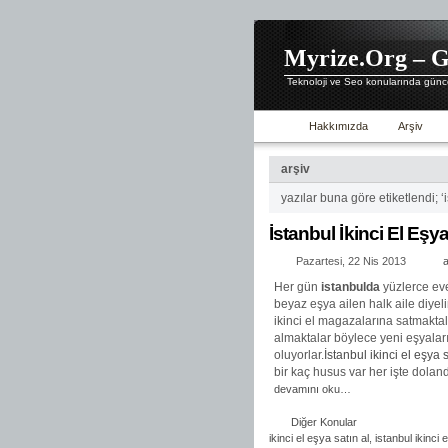
Myrize.Org – G
Teknoloji ve Seo konularında günce
Hakkımızda
Arşiv
arşiv
yazılar buna göre etiketlendi; ‘
İstanbul İkinci El Eşya
Pazartesi, 22 Nis 2013
Her gün
istanbulda
yüzlerce eve
beyaz eşya ailen halk aile diyel
ikinci el magazalarına satmaktal
almaktalar böylece yeni eşyalar
oluyorlar.
İstanbul ikinci el eşya s
bir kaç husus var her işte dolandı
devamını oku…
Diğer Konular
ikinci el eşya satın al
,
istanbul ikinci 