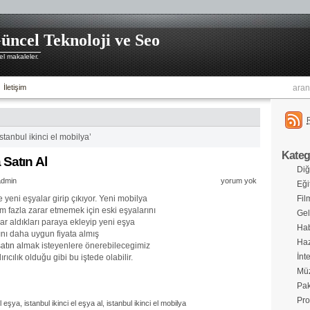
üncel Teknoloji ve Seo
l makaleler.
İletişim
istanbul ikinci el mobilya’
Katego
 Satın Al
Diğ
admin
yorum yok
Eği
 yeni eşyalar girip çıkıyor. Yeni mobilya
Fil
im fazla zarar etmemek için eski eşyalarını
Gel
ar aldıkları paraya ekleyip yeni eşya
Hab
ını daha uygun fiyata almış
Haz
atın al
mak isteyenlere önerebilecegimiz
İnt
rıcılık olduğu gibi bu iştede olabilir.
Müz
Pak
Pro
el eşya
,
istanbul ikinci el eşya al
,
istanbul ikinci el mobilya