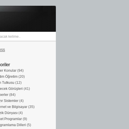
RSS
riler
er Konular
(94)
tim Öğretim
(20)
m Tutkusu
(12)
ecek Görüşleri
(41)
erler
(84)
ır Sistemler
(4)
ernet ve Bilgisayar
(35)
ik Dünyası
(4)
et Programlar
(9)
gramlama Dilleri
(5)