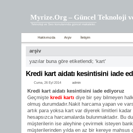
Myrize.Org – Güncel Teknoloji v
Teknoloji ve Seo konularında güncel makaleler.
Hakkımızda
Arşiv
İletişim
arşiv
yazılar buna göre etiketlendi; ‘kart’
Kredi kart aidatı kesintisini iade e
Cuma, 26 Eyl 2014
admin
Kredi kart aidatı kesintisini iade ediyoruz
Geçmişte
kredi kartı
diye bir şey bilmeyen halk
olmuş durumdadır.Nakit harcama yapan ve vars
artık para yoksa kart var diyerek limitleri kadar
hesapsızca harcamalarda bulunmaktadır. Bu du
müşterilerin ise aleyhine çevirmek isteyen banka
müşterilerinden yılda en az bir kereye mahsus