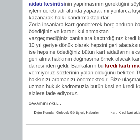
aidatı kesintisi
nin yapılmasının gerektiğini söy
işlem ücreti adı altında yaparak milyonlarca ki
kazanarak halkı kandırmaktadırlar.
Zorla insanlara
kart
göndererek borçlandıran ba
ödediğiniz ve kartını kullanmaktan
vazgeçmediğiniz bankalara kaptırdığınız kredi ka
10 yıl geriye dönük olarak hepsini geri alacaksı
ise hepsine ödediğiniz bütün kart aidatlarını eksi
geri alma hakkının doğmasına örnek olacak kar
dairesinden geldi. Bankaların bu
kredi kartı ma
vermiyoruz sözlerinin yalan olduğunu belirten 
hakkınızı aramanızı önermektedir. Bize ulaşma
uzman hukuk kadromuzla bütün kesilen kredi kart
sizlere iade ediyoruz.
devamını oku…
Diğer Konular
,
Gelecek Görüşleri
,
Haberler
kart
,
Kredi kart aida