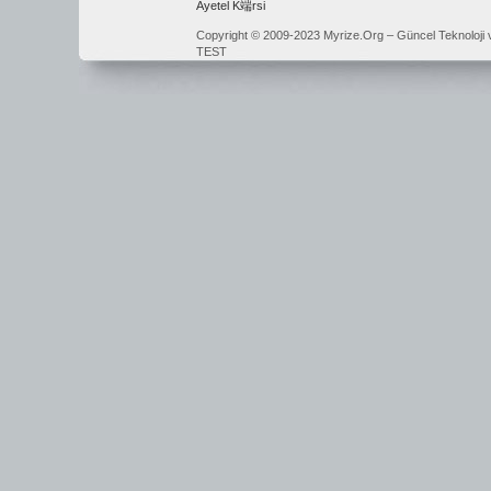
Ayetel K端rsi
Copyright © 2009-2023 Myrize.Org – Güncel Teknoloji 
TEST