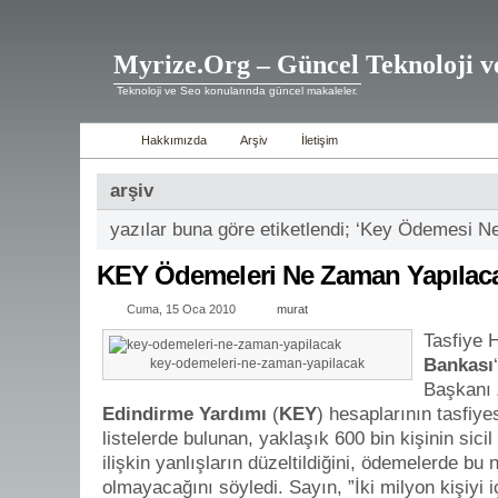
Myrize.Org – Güncel Teknoloji v
Teknoloji ve Seo konularında güncel makaleler.
Hakkımızda
Arşiv
İletişim
arşiv
yazılar buna göre etiketlendi; ‘Key Ödemesi 
KEY Ödemeleri Ne Zaman Yapılac
Cuma, 15 Oca 2010
murat
Tasfiye 
Bankası
key-odemeleri-ne-zaman-yapilacak
Başkanı 
Edindirme Yardımı
(
KEY
) hesaplarının tasfiy
listelerde bulunan, yaklaşık 600 bin kişinin sic
ilişkin yanlışların düzeltildiğini, ödemelerde bu
olmayacağını söyledi. Sayın, ”İki milyon kişiyi i