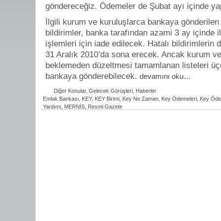
göndereceğiz. Ödemeler de Şubat ayı içinde yapı
İlgili kurum ve kuruluşlarca bankaya gönderilen l
bildirimler, banka tarafından azami 3 ay içinde i
işlemleri için iade edilecek. Hatalı bildirimlerin dü
31 Aralık 2010’da sona erecek. Ancak kurum ve
beklemeden düzeltmesi tamamlanan listeleri üç
bankaya gönderebilecek.
devamını oku…
Diğer Konular
,
Gelecek Görüşleri
,
Haberler
Emlak Bankası
,
KEY
,
KEY Birimi
,
Key Ne Zaman
,
Key Ödemeleri
,
Key Öde
Yardımı
,
MERNİS
,
Resmi Gazete