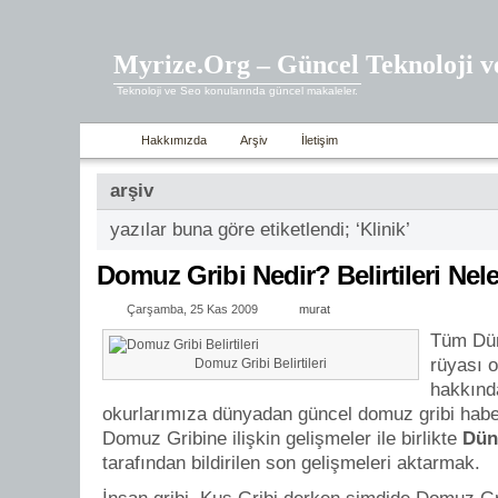
Myrize.Org – Güncel Teknoloji v
Teknoloji ve Seo konularında güncel makaleler.
Hakkımızda
Arşiv
İletişim
arşiv
yazılar buna göre etiketlendi; ‘Klinik’
Domuz Gribi Nedir? Belirtileri Nele
Çarşamba, 25 Kas 2009
murat
Tüm Dün
rüyası 
Domuz Gribi Belirtileri
hakkında
okurlarımıza dünyadan güncel domuz gribi haber
Domuz Gribine ilişkin gelişmeler ile birlikte
Dün
tarafından bildirilen son gelişmeleri aktarmak.