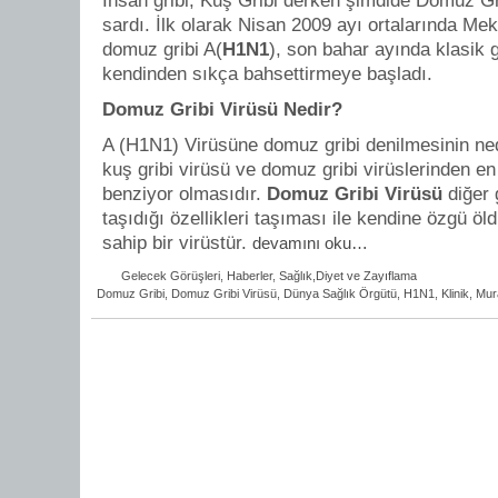
İnsan gribi, Kuş Gribi derken şimdide Domuz Gr
sardı. İlk olarak Nisan 2009 ayı ortalarında Me
domuz gribi A(
H1N1
), son bahar ayında klasik 
kendinden sıkça bahsettirmeye başladı.
Domuz Gribi Virüsü Nedir?
A (H1N1) Virüsüne domuz gribi denilmesinin nede
kuş gribi virüsü ve domuz gribi virüslerinden e
benziyor olmasıdır.
Domuz Gribi Virüsü
diğer 
taşıdığı özellikleri taşıması ile kendine özgü öl
sahip bir virüstür.
devamını oku…
Gelecek Görüşleri
,
Haberler
,
Sağlık,Diyet ve Zayıflama
Domuz Gribi
,
Domuz Gribi Virüsü
,
Dünya Sağlık Örgütü
,
H1N1
,
Klinik
,
Mura