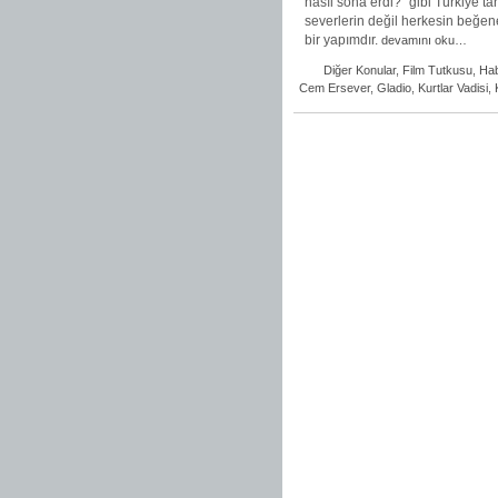
nasıl sona erdi?” gibi Türkiye ta
severlerin değil herkesin beğe
bir yapımdır.
devamını oku…
Diğer Konular
,
Film Tutkusu
,
Hab
Cem Ersever
,
Gladio
,
Kurtlar Vadisi
,