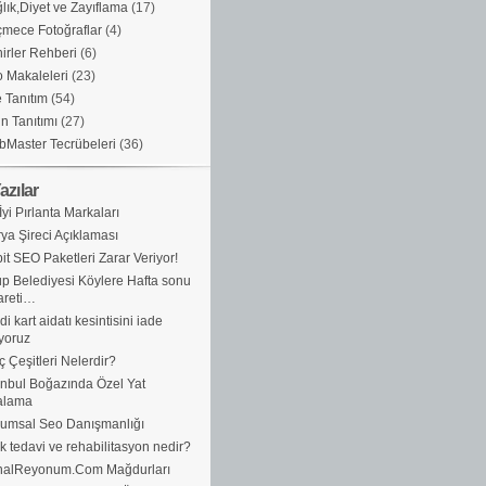
lık,Diyet ve Zayıflama
(17)
mece Fotoğraflar
(4)
irler Rehberi
(6)
 Makaleleri
(23)
e Tanıtım
(54)
n Tanıtımı
(27)
Master Tecrübeleri
(36)
azılar
İyi Pırlanta Markaları
ya Şireci Açıklaması
it SEO Paketleri Zarar Veriyor!
p Belediyesi Köylere Hafta sonu
areti…
di kart aidatı kesintisini iade
yoruz
ç Çeşitleri Nelerdir?
anbul Boğazında Özel Yat
alama
umsal Seo Danışmanlığı
ik tedavi ve rehabilitasyon nedir?
nalReyonum.Com Mağdurları