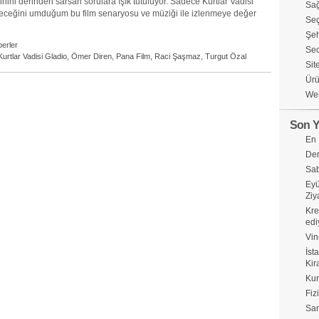
rihini derinden sarsan sorulara ışık tutuluyor. Sadece Kurtlar Vadisi
Sağ
neceğini umduğum bu film senaryosu ve müziği ile izlenmeye değer
Seç
Şeh
erler
Seo
Kurtlar Vadisi Gladio
,
Ömer Diren
,
Pana Film
,
Raci Şaşmaz
,
Turgut Özal
Sit
Ürü
Web
Son Y
En 
Der
Sab
Eyü
Ziy
Kre
edi
Vin
İst
Kir
Kur
Fiz
Sa