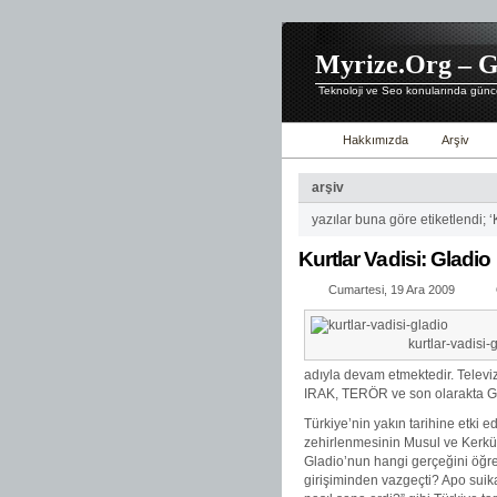
Myrize.Org – G
Teknoloji ve Seo konularında günce
Hakkımızda
Arşiv
arşiv
yazılar buna göre etiketlendi; ‘
Kurtlar Vadisi: Gladio
Cumartesi, 19 Ara 2009
kurtlar-vadisi-
adıyla devam etmektedir. Televi
IRAK, TERÖR ve son olarakta GLA
Türkiye’nin yakın tarihine etki 
zehirlenmesinin Musul ve Kerkük’e
Gladio’nun hangi gerçeğini öğre
girişiminden vazgeçti? Apo suika