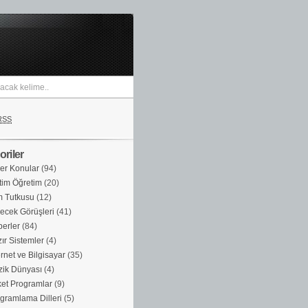
RSS
riler
er Konular
(94)
tim Öğretim
(20)
m Tutkusu
(12)
ecek Görüşleri
(41)
erler
(84)
ır Sistemler
(4)
ernet ve Bilgisayar
(35)
ik Dünyası
(4)
et Programlar
(9)
gramlama Dilleri
(5)