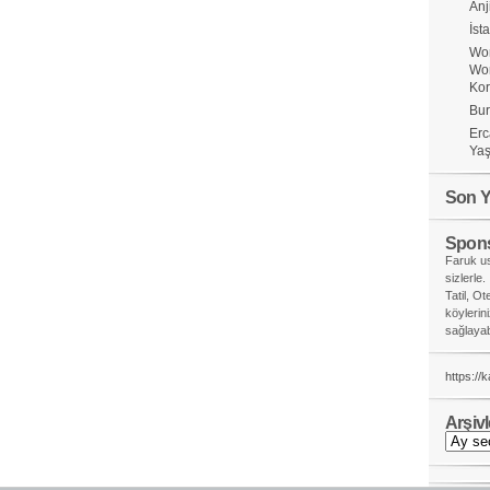
Anj
İst
Wor
Wo
Ko
Bur
Erc
Yaş
Son Y
Spons
Faruk us
sizlerle.
Tatil, Ot
köylerin
sağlayabi
https://
Arşivl
Arşivler