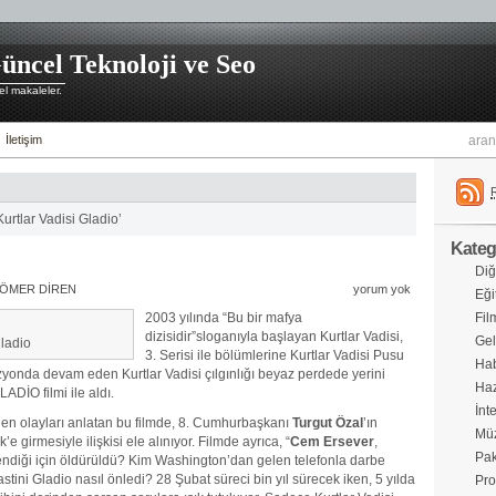
üncel Teknoloji ve Seo
l makaleler.
İletişim
Kurtlar Vadisi Gladio’
Katego
Diğ
ÖMER DİREN
yorum yok
Eği
2003 yılında “Bu bir mafya
Fil
dizisidir”sloganıyla başlayan Kurtlar Vadisi,
Gel
gladio
3. Serisi ile bölümlerine Kurtlar Vadisi Pusu
Hab
zyonda devam eden Kurtlar Vadisi çılgınlığı beyaz perdede yerini
Haz
DİO filmi ile aldı.
İnt
eden olayları anlatan bu filmde, 8. Cumhurbaşkanı
Turgut Özal
’ın
Müz
 girmesiyle ilişkisi ele alınıyor. Filmde ayrıca, “
Cem Ersever
,
Pak
ndiği için öldürüldü? Kim Washington’dan gelen telefonla darbe
stini Gladio nasıl önledi? 28 Şubat süreci bin yıl sürecek iken, 5 yılda
Pro