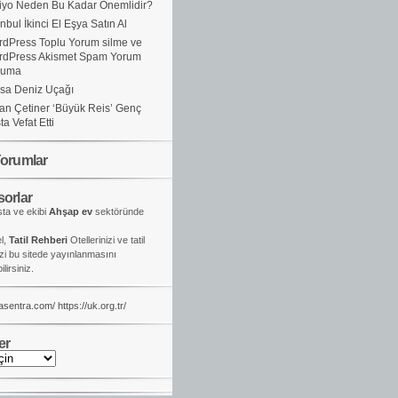
iyo Neden Bu Kadar Önemlidir?
anbul İkinci El Eşya Satın Al
dPress Toplu Yorum silme ve
rdPress Akismet Spam Yorum
ruma
sa Deniz Uçağı
an Çetiner ‘Büyük Reis’ Genç
ta Vefat Etti
orumlar
orlar
ta ve ekibi
Ahşap ev
sektöründe
el,
Tatil Rehberi
Otellerinizi ve tatil
izi bu sitede yayınlanmasını
lirsiniz.
kasentra.com/
https://uk.org.tr/
er