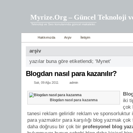
Myrize.Org – Güncel Teknoloji v
Teknoloji ve Seo konularında güncel makaleler.
Hakkımızda
Arşiv
İletişim
arşiv
yazılar buna göre etiketlendi; ‘Mynet’
Blogdan nasıl para kazanılır?
Salı, 09 Ağu 2011
admin
Blo
iki 
Blogdan nasıl para kazanma
çok 
tanesi reklam geliridir reklam ve sponsorluktur i
para yazmaktır para karşılığı blog yazmak çok f
daha doğrusu bir çok bir
profesyonel blog yaz