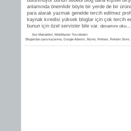
bulunmuyor bunun sebebi blog daha kişisel birş
anlamında önemlidir böyle bir yerde de bir ürün
para alarak yazmak genelde tercih edilmez prof
kaynak kıredisi yüksek bloglar için çok tercih 
bunun için özel servisler bile var.
devamını oku…
Seo Makaleleri
,
WebMaster Tecrübeleri
Bloglardan para kazanma
,
Google Adwors
,
Mynet
,
Reklam
,
Reklam Store
,