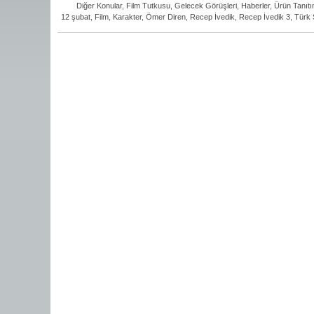
Diğer Konular
,
Film Tutkusu
,
Gelecek Görüşleri
,
Haberler
,
Ürün Tanıtı
12 şubat
,
Film
,
Karakter
,
Ömer Diren
,
Recep İvedik
,
Recep İvedik 3
,
Türk 