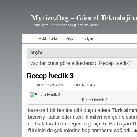
Myrize.Org – Güncel Teknoloji v
Teknoloji ve Seo konularında güncel makaleler.
Hakkımızda
Arşiv
İletişim
arşiv
yazılar buna göre etiketlendi; ‘Recep İvedik’
Recep İvedik 3
Pazar, 27 Ara 2009
ÖMER DİREN
Recep-İvedik-3
karakteri bir bomba gibi düştü adeta
Türk sine
başarıyı taktir eder iken, kimileri ise çok eleşti
ile halk tarafında beğenildiği açıktı. Bu başarı 
film
inin de çekimlerine başlanmasını sağladı.
d