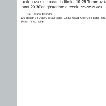
açık hava sinemasında filmler
19-25
Temmuz
t
saat
20.30′
da gösterime girecek.
devamını oku…
Film Tutkusu
,
Haberler
120
,
Babam ve Oğlum
,
Beyaz Melek
,
Gönül Yarası
,
Güle Güle
,
nefes
,
rize
Boylum Al Yazmalım