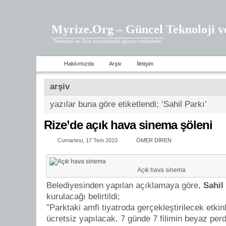
Myrize.Org – Güncel Teknoloji v
Teknoloji ve Seo konularında güncel makaleler.
Hakkımızda
Arşiv
İletişim
arşiv
yazılar buna göre etiketlendi; ‘Sahil Parkı’
Rize’de açık hava sinema şöleni
Cumartesi, 17 Tem 2010
ÖMER DİREN
Açık hava sinema
Belediyesinden yapılan açıklamaya göre,
Sahil
kurulacağı belirtildi;
”Parktaki amfi tiyatroda gerçekleştirilecek etkin
ücretsiz yapılacak. 7 günde 7 filimin beyaz per