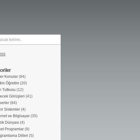
RSS
riler
er Konular
(94)
tim Öğretim
(20)
m Tutkusu
(12)
ecek Görüşleri
(41)
erler
(84)
ır Sistemler
(4)
ernet ve Bilgisayar
(35)
ik Dünyası
(4)
et Programlar
(9)
gramlama Dilleri
(5)