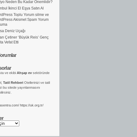
iyo Neden Bu Kadar Önemlidir?
anbul İkinci El Eşya Satın Al
dPress Toplu Yorum silme ve
rdPress Akismet Spam Yorum
ruma
sa Deniz Uçağı
an Çetiner ‘Büyük Reis’ Genç
ta Vefat Etti
orumlar
orlar
ta ve ekibi
Ahşap ev
sektöründe
el,
Tatil Rehberi
Otellerinizi ve tatil
izi bu sitede yayınlanmasını
lirsiniz.
kasentra.com/
https://uk.org.tr/
er