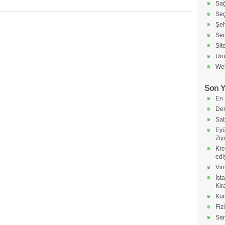
Sağ
Seç
Şeh
Seo
Sit
Ürü
Web
Son Y
En 
Der
Sab
Eyü
Ziy
Kre
edi
Vin
İst
Kir
Kur
Fiz
Sa