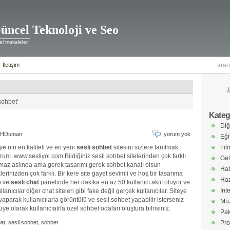
üncel Teknoloji ve Seo
l makaleler.
İletişim
sohbet’
Katego
Diğ
HDuman
yorum yok
Eği
ye’nin en kaliteli ve en yeni
sesli sohbet
sitesini sizlere tanıtmak
Fil
orum. www.sesliyol.com Bildiğiniz sesli sohbet sitelerinden çok farklı
Gel
maz aslında ama gerek tasarımı gerek sohbet kanalı olsun
Hab
klerinizden çok farklı. Bir kere site gayet sevimli ve hoş bir tasarıma
Haz
p ve
sesli chat
panelinde her dakika en az 50 kullanıcı aktif oluyor ve
İnt
llanıcılar diğer chat siteleri gibi fake değil gerçek kullanıcılar. Siteye
 yaparak kullanıcılarla görüntülü ve sesli sohbet yapabilir isterseniz
Müz
üye olarak kullanıcıalrla özel sohbet odaları oluştura bilrisiniz.
Pak
hat
,
sesli sohbet
,
sohbet
Pro