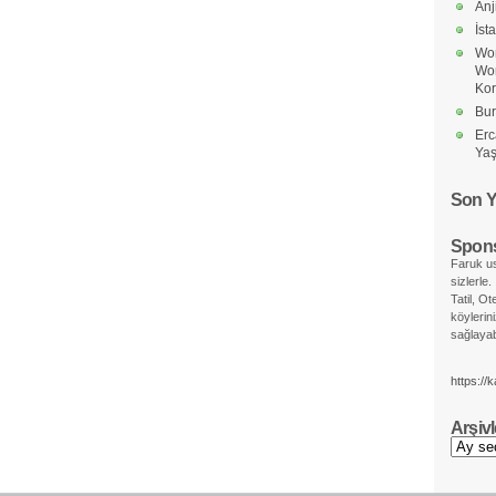
Anj
İst
Wor
Wo
Ko
Bur
Erc
Yaş
Son Y
Spons
Faruk us
sizlerle.
Tatil, Ot
köylerin
sağlayabi
https://
Arşivl
Arşivler