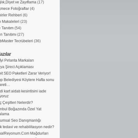
lık,Diyet ve Zayıflama
(17)
mece Fotoğraflar
(4)
irler Rehberi
(6)
 Makaleleri
(23)
e Tanıtım
(54)
n Tanıtımı
(27)
Master Tecrübeleri
(36)
azılar
İyi Pırlanta Markaları
ya Şireci Açıklaması
it SEO Paketleri Zarar Veriyor!
p Belediyesi Köylere Hafta sonu
areti…
di kart aidatı kesintisini iade
yoruz
ç Çeşitleri Nelerdir?
anbul Boğazında Özel Yat
alama
umsal Seo Danışmanlığı
ik tedavi ve rehabilitasyon nedir?
nalReyonum.Com Mağdurları