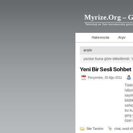
Myrize.Org – G
Teknoloji ve Seo konularında günce
Hakkımızda
Arşiv
arşiv
yazılar buna göre etiketlendi; ‘
Yeni Bir Sesli Sohbet
Perşembe, 25 Ağu 2011
Türki
istiy
sayıl
bildi
sahi
bu ku
giriş
özel 
Site Tanıtım
chat
,
sesli c