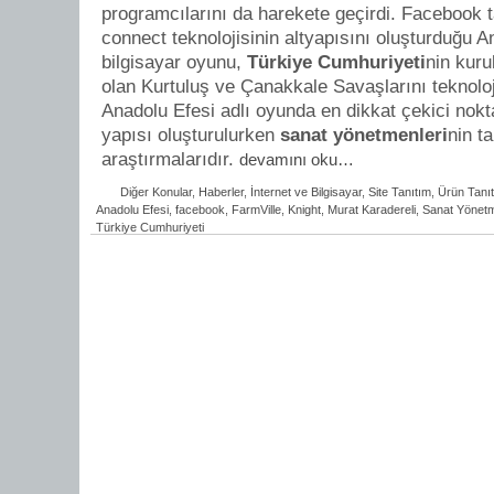
programcılarını da harekete geçirdi. Facebook 
connect teknolojisinin altyapısını oluşturduğu A
bilgisayar oyunu,
Türkiye Cumhuriyeti
nin kuru
olan Kurtuluş ve Çanakkale Savaşlarını teknoloji
Anadolu Efesi adlı oyunda en dikkat çekici nokta
yapısı oluşturulurken
sanat yönetmenleri
nin ta
araştırmalarıdır.
devamını oku…
Diğer Konular
,
Haberler
,
İnternet ve Bilgisayar
,
Site Tanıtım
,
Ürün Tanıt
Anadolu Efesi
,
facebook
,
FarmVille
,
Knight
,
Murat Karadereli
,
Sanat Yönetm
Türkiye Cumhuriyeti