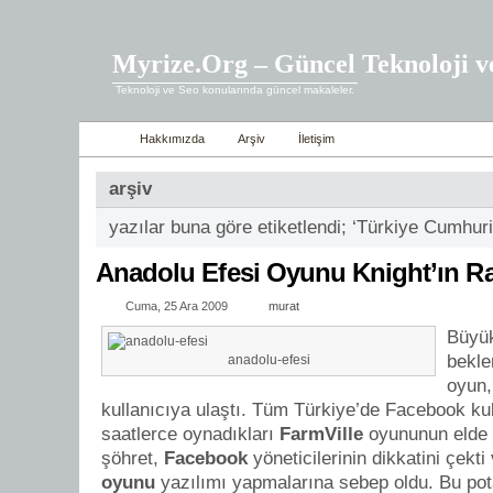
Myrize.Org – Güncel Teknoloji v
Teknoloji ve Seo konularında güncel makaleler.
Hakkımızda
Arşiv
İletişim
arşiv
yazılar buna göre etiketlendi; ‘Türkiye Cumhuri
Anadolu Efesi Oyunu Knight’ın Ra
Cuma, 25 Ara 2009
murat
Büyük
bekl
anadolu-efesi
oyun,
kullanıcıya ulaştı. Tüm Türkiye’de Facebook kul
saatlerce oynadıkları
FarmVille
oyununun elde 
şöhret,
Facebook
yöneticilerinin dikkatini çekti
oyunu
yazılımı yapmalarına sebep oldu. Bu pota