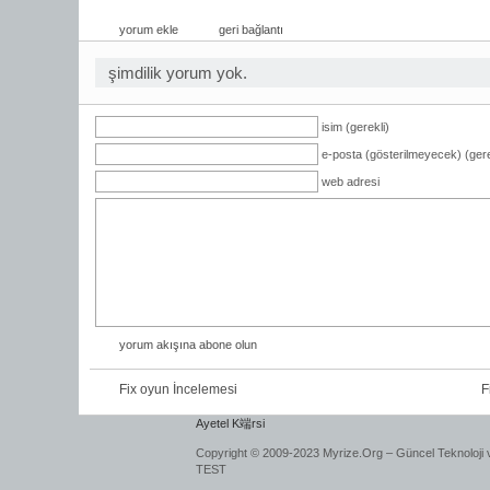
yorum ekle
geri bağlantı
şimdilik yorum yok.
isim (gerekli)
e-posta (gösterilmeyecek) (gere
web adresi
yorum akışına abone olun
Fix oyun İncelemesi
F
Ayetel K端rsi
Copyright © 2009-2023 Myrize.Org – Güncel Teknoloji 
TEST