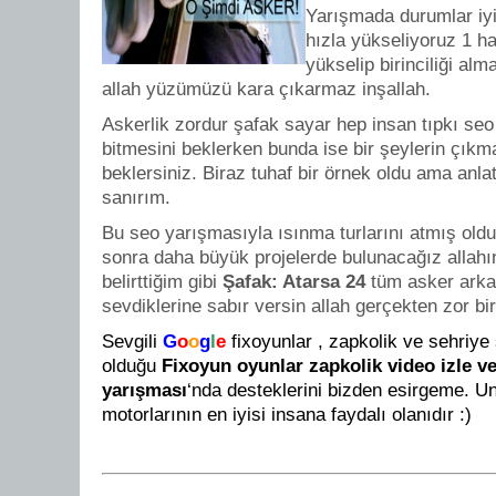
Yarışmada durumlar iyi
hızla yükseliyoruz 1 ha
yükselip birinciliği alm
allah yüzümüzü kara çıkarmaz inşallah.
Askerlik zordur şafak sayar hep insan tıpkı seo 
bitmesini beklerken bunda ise bir şeylerin çıkm
beklersiniz. Biraz tuhaf bir örnek oldu ama anla
sanırım.
Bu seo yarışmasıyla ısınma turlarını atmış old
sonra daha büyük projelerde bulunacağız allahın
belirttiğim gibi
Şafak: Atarsa 24
tüm asker arka
sevdiklerine sabır versin allah gerçekten zor bi
Sevgili
G
o
o
g
l
e
fixoyunlar , zapkolik ve sehriy
olduğu
Fixoyun oyunlar zapkolik video izle v
yarışması
‘nda desteklerini bizden esirgeme. 
motorlarının en iyisi insana faydalı olanıdır :)