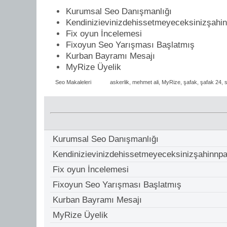
Kurumsal Seo Danışmanlığı
Kendinizievinizdehissetmeyeceksinizşahi
Fix oyun İncelemesi
Fixoyun Seo Yarışması Başlatmış
Kurban Bayramı Mesajı
MyRize Üyelik
Seo Makaleleri
askerlik
,
mehmet ali
,
MyRize
,
şafak
,
şafak 24
,
Kurumsal Seo Danışmanlığı
Kendinizievinizdehissetmeyeceksinizşahinnp
Fix oyun İncelemesi
Fixoyun Seo Yarışması Başlatmış
Kurban Bayramı Mesajı
MyRize Üyelik