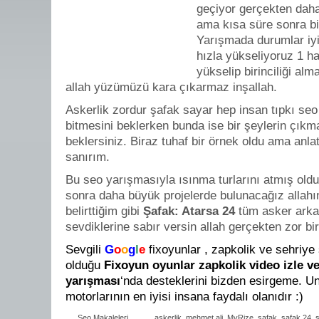
geçiyor gerçekten daha
ama kısa süre sonra bit
Yarışmada durumlar iyi
hızla yükseliyoruz 1 ha
yükselip birinciliği alm
allah yüzümüzü kara çıkarmaz inşallah.
Askerlik zordur şafak sayar hep insan tıpkı seo 
bitmesini beklerken bunda ise bir şeylerin çıkm
beklersiniz. Biraz tuhaf bir örnek oldu ama anla
sanırım.
Bu seo yarışmasıyla ısınma turlarını atmış old
sonra daha büyük projelerde bulunacağız allahın
belirttiğim gibi
Şafak: Atarsa 24
tüm asker arka
sevdiklerine sabır versin allah gerçekten zor bi
Sevgili
G
o
o
g
l
e
fixoyunlar , zapkolik ve sehriy
olduğu
Fixoyun oyunlar zapkolik video izle v
yarışması
‘nda desteklerini bizden esirgeme. 
motorlarının en iyisi insana faydalı olanıdır :)
Seo Makaleleri
askerlik
,
mehmet ali
,
MyRize
,
şafak
,
şafak 24
,