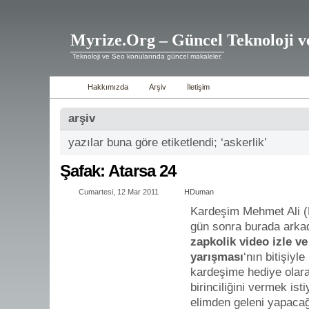
Myrize.Org – Güncel Teknoloji v
Teknoloji ve Seo konularında güncel makaleler.
Hakkımızda
Arşiv
İletişim
arşiv
yazılar buna göre etiketlendi; ‘askerlik’
Şafak: Atarsa 24
Cumartesi, 12 Mar 2011
HDuman
Kardeşim Mehmet Ali (M
gün sonra burada arka
zapkolik video izle v
yarışması
‘nın bitişiyl
kardeşime hediye olar
birinciliğini vermek is
elimden geleni yapaca