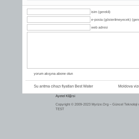
isim (gerekli)
e-posta (gösterilmeyecek) (gere
web adresi
yorum akışına abone olun
Su arıtma cihazı fiyatları Best Water
Moldova viz
Ayetel K端rsi
Copyright © 2009-2023 Myrize.Org – Güncel Teknoloji 
TEST