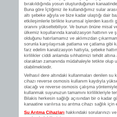
bırakıldığında yosun oluşturduğunun kanaatinde
Buna göre İçtiğimiz ile kullandığımız sular arası
altı şebeke ağıyla ve bize kadar ulaştığı dair 
etkileşimlerle birlikte kurumsal işlerden kasıtlı g
oranını yükseltebiliyor. Ve bunun önüne misal 
ülkemiz koşullarında kanalizasyon hattının ve şe
olduğunu hatırlamamız ve aklımızdan çıkarmamı
sorunla karşılaşırsak patlama ve çatlama gibi 
farz edelim kanalizasyon hattıyla, şebeke hattı
kirlilikler ciddi anlamda sıhhatimizi tehdit altın
olaraktan zamanında müdahaleyle tetikte olup 
olabilmektedir.
Velhasıl dere altındaki kullanmaları denilen su 
cihazı reverse osmosis kullanım kaydıyla yükse
olacağı ve reverse osmosis çalışma yöntemiyle 
kullanmak suyunuzun tamamını kirlilikleriyle te
Bilakis herkesin sağlığı açısından bir o kadar g
kanaatine varılırsa su arıtma cihazı sağlık için 
Su Arıtma Cihazları
hakkındaki sorularınızı ve