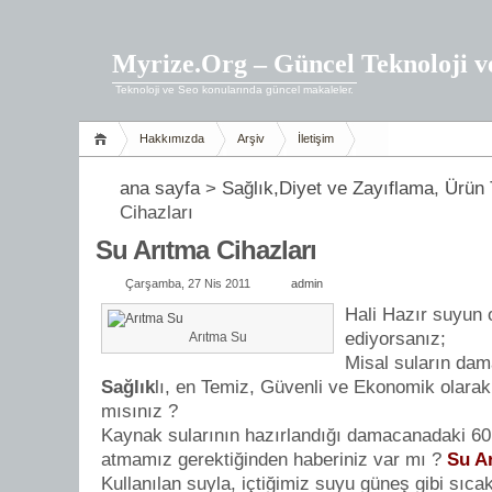
Myrize.Org – Güncel Teknoloji v
Teknoloji ve Seo konularında güncel makaleler.
Hakkımızda
Arşiv
İletişim
ana sayfa
>
Sağlık,Diyet ve Zayıflama
,
Ürün 
Cihazları
Su Arıtma Cihazları
Çarşamba, 27 Nis 2011
admin
Hali Hazır suyun 
ediyorsanız;
Arıtma Su
Misal suların dam
Sağlık
lı, en Temiz, Güvenli ve Ekonomik olara
mısınız ?
Kaynak sularının hazırlandığı damacanadaki 60 
atmamız gerektiğinden haberiniz var mı ?
Su Ar
Kullanılan suyla, içtiğimiz suyu güneş gibi sıc