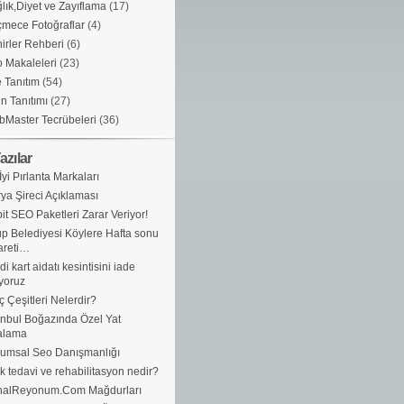
lık,Diyet ve Zayıflama
(17)
mece Fotoğraflar
(4)
irler Rehberi
(6)
 Makaleleri
(23)
e Tanıtım
(54)
n Tanıtımı
(27)
Master Tecrübeleri
(36)
azılar
İyi Pırlanta Markaları
ya Şireci Açıklaması
it SEO Paketleri Zarar Veriyor!
p Belediyesi Köylere Hafta sonu
areti…
di kart aidatı kesintisini iade
yoruz
ç Çeşitleri Nelerdir?
anbul Boğazında Özel Yat
alama
umsal Seo Danışmanlığı
ik tedavi ve rehabilitasyon nedir?
nalReyonum.Com Mağdurları