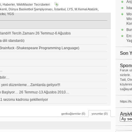
Anj
i
,
Haberler
,
WebMaster Tecrübeleri
İst
kenti
,
Dünya Basketbol Şampiyonası
,
İstanbul
,
LYS
,
M.Kemal Atatürk
,
lisi
,
YGS
Wor
Wo
Ko
Bur
klandı!!! Tercih Zamanı 26 Temmuz-6 Ağustos
Erc
dili standardı)
Yaş
i(Brainfuck -Shakespeare Programming Language)
Son Y
Spons
k…
Faruk us
sizlerle.
bilir…
Tatil, Ot
köylerin
a yeni düzenleme…Zamlarda geliyor!!!
sağlayabi
arı Başlıyor… 26 Temmuz-13 Ağustos 2010…
1 sezonu kadrosu şekilleniyor
https://
Arşivl
geribağlantılar (0)
yorumlar (0)
Arşivler