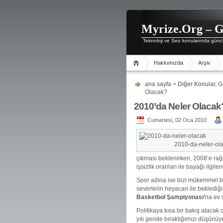
Myrize.Org – G
Teknoloji ve Seo konularında günce
Hakkımızda
Arşiv
ana sayfa
>
Diğer Konular
,
G
Olacak?
2010’da Neler Olacak
Cumartesi, 02 Oca 2010
2010-da-neler-ol
çıkması beklenirken, 2008’e ra
işsizlik oranları ile bayağı ilgi
Spor adına ise bizi mükemmel bir
severlerin heyacan ile beklediğ
Basketbol Şampiyonası’
na ev 
Politikaya kısa bir bakış atacak o
yılı geride bıraktığımızı düşün