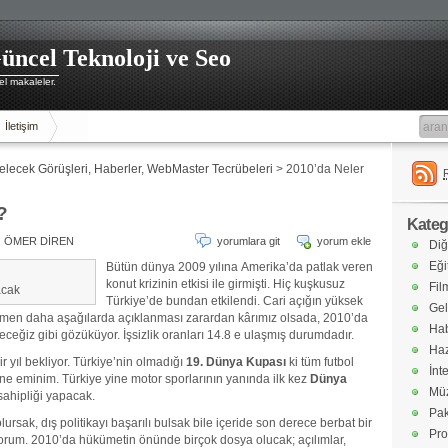
üncel Teknoloji ve Seo
l makaleler.
İletişim
elecek Görüşleri
,
Haberler
,
WebMaster Tecrübeleri
> 2010’da Neler
?
Katego
ÖMER DİREN
yorumlara git
yorum ekle
Diğ
Eği
Bütün dünya 2009 yılına Amerika’da patlak veren
konut krizinin etkisi ile girmişti. Hiç kuşkusuz
Fil
acak
Türkiye’de bundan etkilendi. Cari açığın yüksek
Gel
ğmen daha aşağılarda açıklanması zarardan kârımız olsada, 2010’da
Hab
leneceğiz gibi gözüküyor. İşsizlik oranları 14.8 e ulaşmış durumdadır.
Haz
 yıl bekliyor. Türkiye’nin olmadığı
19. Dünya Kupası
ki tüm futbol
İnt
ine eminim. Türkiye yine motor sporlarının yanında ilk kez
Dünya
Müz
sahipliği yapacak.
Pak
lursak, dış politikayı başarılı bulsak bile içeride son derece berbat bir
Pro
üyorum. 2010’da hükümetin önünde birçok dosya olucak; açılımlar,