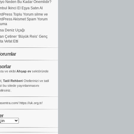
iyo Neden Bu Kadar Önemlidir?
anbul İkinci El Eşya Satın Al
dPress Toplu Yorum silme ve
rdPress Akismet Spam Yorum
ruma
sa Deniz Uçağı
an Çetiner ‘Büyük Reis’ Genç
ta Vefat Etti
orumlar
orlar
ta ve ekibi
Ahşap ev
sektöründe
el,
Tatil Rehberi
Otellerinizi ve tatil
izi bu sitede yayınlanmasını
lirsiniz.
kasentra.com/
https://uk.org.tr/
er