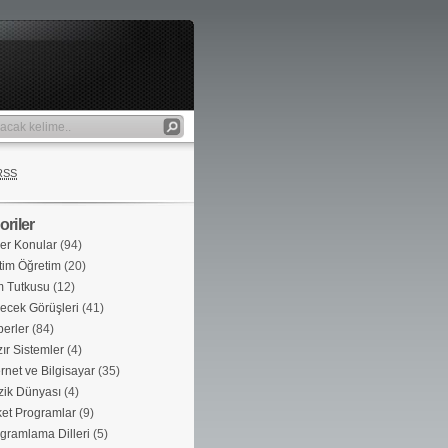
RSS
riler
er Konular
(94)
tim Öğretim
(20)
m Tutkusu
(12)
ecek Görüşleri
(41)
erler
(84)
ır Sistemler
(4)
ernet ve Bilgisayar
(35)
ik Dünyası
(4)
et Programlar
(9)
gramlama Dilleri
(5)