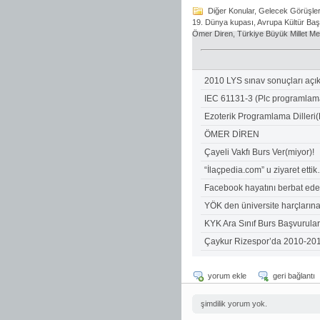
Diğer Konular
,
Gelecek Görüşler
19. Dünya kupası
,
Avrupa Kültür Baş
Ömer Diren
,
Türkiye Büyük Millet Mec
2010 LYS sınav sonuçları açı
IEC 61131-3 (Plc programlama 
Ezoterik Programlama Diller
ÖMER DİREN
Çayeli Vakfı Burs Ver(miyor)!
“İlaçpedia.com” u ziyaret etti
Facebook hayatını berbat ede
YÖK den üniversite harçların
KYK Ara Sınıf Burs Başvurul
Çaykur Rizespor’da 2010-201
yorum ekle
geri bağlantı
şimdilik yorum yok.