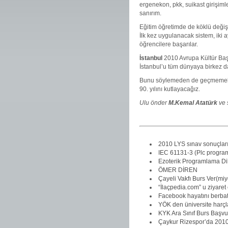
ergenekon, pkk, suikast girişiml
sanırım.
Eğitim öğretimde de köklü değişik
İlk kez uygulanacak sistem, iki a
öğrencilere başarılar.
İstanbul
2010 Avrupa Kültür Başk
İstanbul’u tüm dünyaya birkez dah
Bunu söylemeden de geçmemek 
90. yılını kutlayacağız.
Ulu önder
M.Kemal Atatürk
ve 
2010 LYS sınav sonuçları
IEC 61131-3 (Plc program
Ezoterik Programlama Di
ÖMER DİREN
Çayeli Vakfı Burs Ver(miy
“İlaçpedia.com” u ziyaret
Facebook hayatını berbat
YÖK den üniversite harç
KYK Ara Sınıf Burs Başv
Çaykur Rizespor’da 2010