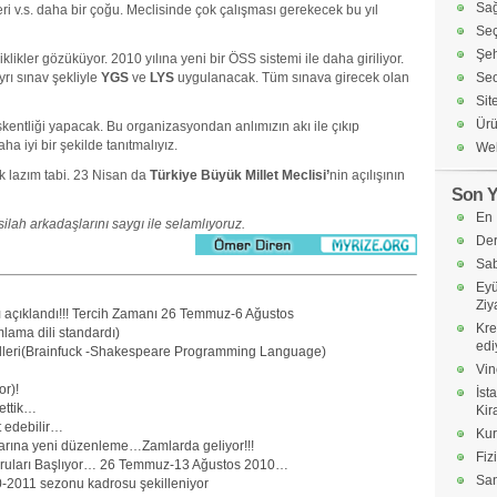
Sağ
eri v.s. daha bir çoğu. Meclisinde çok çalışması gerekecek bu yıl
Seç
Şeh
likler gözüküyor. 2010 yılına yeni bir ÖSS sistemi ile daha giriliyor.
yrı sınav şekliyle
YGS
ve
LYS
uygulanacak. Tüm sınava girecek olan
Seo
Sit
Ürü
entliği yapacak. Bu organizasyondan anlımızın akı ile çıkıp
a iyi bir şekilde tanıtmalıyız.
Web
lazım tabi. 23 Nisan da
Türkiye Büyük Millet Meclisi’
nin açılışının
Son Y
En 
silah arkadaşlarını saygı ile selamlıyoruz.
Der
Sab
Eyü
Ziy
 açıklandı!!! Tercih Zamanı 26 Temmuz-6 Ağustos
Kre
lama dili standardı)
edi
lleri(Brainfuck -Shakespeare Programming Language)
Vin
or)!
İst
 ettik…
Kir
 edebilir…
Kur
larına yeni düzenleme…Zamlarda geliyor!!!
Fiz
uruları Başlıyor… 26 Temmuz-13 Ağustos 2010…
Sa
-2011 sezonu kadrosu şekilleniyor