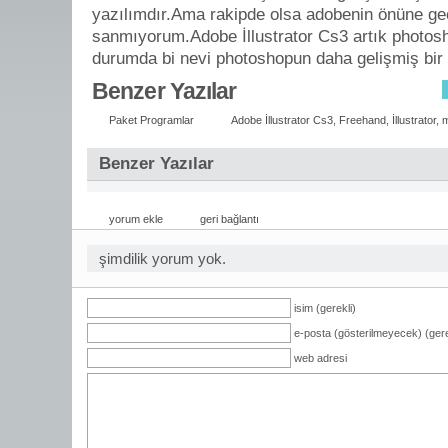
yazılımdır.Ama rakipde olsa adobenin önüne ge
sanmıyorum.Adobe İllustrator Cs3 artık photosh
durumda bi nevi photoshopun daha gelişmiş bir 
Benzer Yazılar
Paket Programlar
Adobe İllustrator Cs3
,
Freehand
,
İllustrator
,
m
Benzer Yazılar
yorum ekle
geri bağlantı
şimdilik yorum yok.
isim (gerekli)
e-posta (gösterilmeyecek) (gere
web adresi