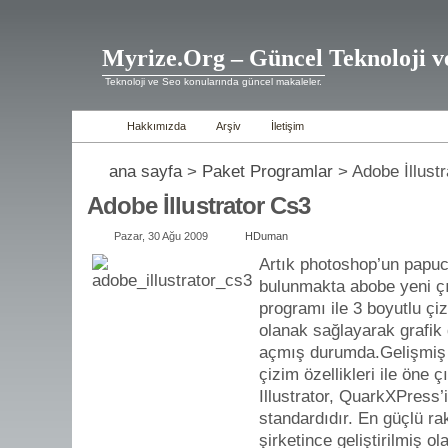
Myrize.Org – Güncel Teknoloji v
Teknoloji ve Seo konularında güncel makaleler.
Hakkımızda
Arşiv
İletişim
ana sayfa
>
Paket Programlar
> Adobe İllust
Adobe İllustrator Cs3
Pazar, 30 Ağu 2009
HDuman
Artık photoshop’un papu
bulunmakta abobe yeni çık
programı ile 3 boyutlu çi
olanak sağlayarak grafik 
açmış durumda.Gelişmiş v
çizim özellikleri ile öne ç
Illustrator, QuarkXPress’
standardıdır. En güçlü r
şirketince geliştirilmiş o