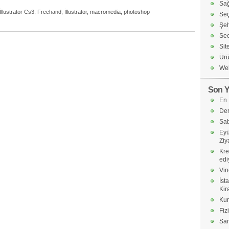
Sağ
llustrator Cs3
,
Freehand
,
İllustrator
,
macromedia
,
photoshop
Seç
Şeh
Seo
Sit
Ürü
Web
Son Y
En 
Der
Sab
Eyü
Ziy
Kre
edi
Vin
İst
Kir
Kur
Fiz
Sa