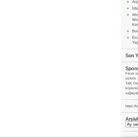
Anj
İst
Wor
Wo
Ko
Bur
Erc
Yaş
Son Y
Spons
Faruk us
sizlerle.
Tatil, Ot
köylerin
sağlayabi
https://
Arşivl
Arşivler