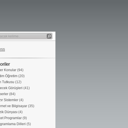
RSS
riler
er Konular
(94)
tim Öğretim
(20)
m Tutkusu
(12)
ecek Görüşleri
(41)
erler
(84)
ır Sistemler
(4)
ernet ve Bilgisayar
(35)
ik Dünyası
(4)
et Programlar
(9)
gramlama Dilleri
(5)