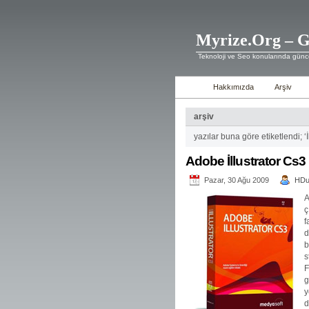
Myrize.Org – G
Teknoloji ve Seo konularında günce
Hakkımızda
Arşiv
arşiv
yazılar buna göre etiketlendi; ‘İl
Adobe İllustrator Cs3
Pazar, 30 Ağu 2009
HD
A
ç
f
d
b
s
F
g
y
d