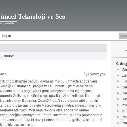
üncel Teknoloji ve Seo
l makaleler.
İletişim
lustrator’
Katego
Diğ
uman
yorum yok
Eği
rtık photoshop’un papucu dama atılmış bulunmakta abobe yeni
Fil
ıkardığı illustrator cs3 programı ile 3 boyutlu çizimler ve daha
Gel
azlasına olanak sağlayarak grafik dünyasında bir çığır açmış
Hab
urumda.Gelişmiş vektörel çizge (grafik) çizim özellikleri ile öne çıkan
Haz
ir yazılım olan Illustrator, QuarkXPress’in de olduğu gibi endüstri
İnt
tandardıdır. En güçlü rakibi Macromedia şirketince geliştirilmiş olan
reehand adlı yazılımdır.Ama rakipde olsa adobenin önüne
Müz
eçebileceğini sanmıyorum.Adobe İllustrator Cs3 artık photoshopun
Pak
erini almış durumda bi nevi photoshopun daha gelişmiş bir sürümü
Pro
iyebiliriz.
devamını oku…