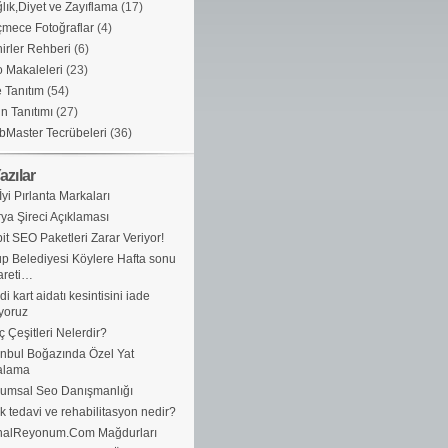
lık,Diyet ve Zayıflama
(17)
mece Fotoğraflar
(4)
irler Rehberi
(6)
 Makaleleri
(23)
e Tanıtım
(54)
n Tanıtımı
(27)
Master Tecrübeleri
(36)
azılar
İyi Pırlanta Markaları
ya Şireci Açıklaması
it SEO Paketleri Zarar Veriyor!
p Belediyesi Köylere Hafta sonu
areti…
di kart aidatı kesintisini iade
yoruz
ç Çeşitleri Nelerdir?
anbul Boğazında Özel Yat
alama
umsal Seo Danışmanlığı
ik tedavi ve rehabilitasyon nedir?
nalReyonum.Com Mağdurları