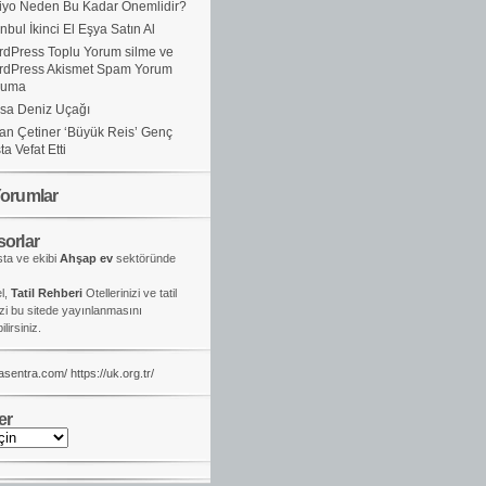
iyo Neden Bu Kadar Önemlidir?
anbul İkinci El Eşya Satın Al
dPress Toplu Yorum silme ve
rdPress Akismet Spam Yorum
ruma
sa Deniz Uçağı
an Çetiner ‘Büyük Reis’ Genç
ta Vefat Etti
orumlar
orlar
ta ve ekibi
Ahşap ev
sektöründe
el,
Tatil Rehberi
Otellerinizi ve tatil
izi bu sitede yayınlanmasını
lirsiniz.
kasentra.com/
https://uk.org.tr/
er