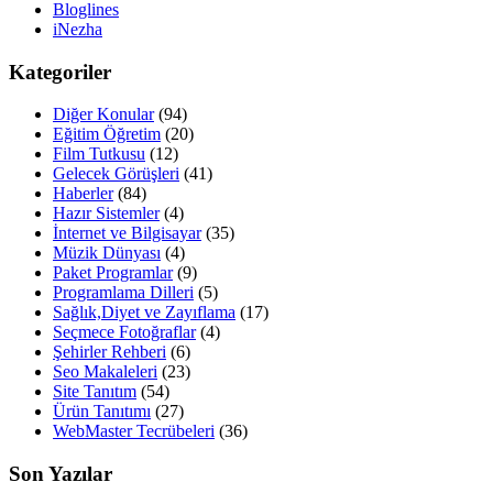
Bloglines
iNezha
Kategoriler
Diğer Konular
(94)
Eğitim Öğretim
(20)
Film Tutkusu
(12)
Gelecek Görüşleri
(41)
Haberler
(84)
Hazır Sistemler
(4)
İnternet ve Bilgisayar
(35)
Müzik Dünyası
(4)
Paket Programlar
(9)
Programlama Dilleri
(5)
Sağlık,Diyet ve Zayıflama
(17)
Seçmece Fotoğraflar
(4)
Şehirler Rehberi
(6)
Seo Makaleleri
(23)
Site Tanıtım
(54)
Ürün Tanıtımı
(27)
WebMaster Tecrübeleri
(36)
Son Yazılar