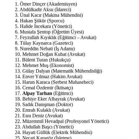
1. Ömer Dinçer (Akademisyen)
2. Abdülkadir Aksu (İdareci)
3. Ünal Kacır (Makina Mühendisi)
4. Hakan Şükür (Sporcu)
5. Halide İncekara (Yönetici)
6. Mustafa Şentop (Öğretim Üyesi)
7. Feyzullah Kıyıklık (Eğitimci – Avukat)
8. Tülay Kaynarca (Gazeteci)
9. Nureddin Nebati (İş Adamı)
10. Mehmet Doğan Kubat (Avukat)
11. Bülent Turan (Hukukçu)
12. Mehmet Muş (Ekonomist)
13. Gülay Dalyan (Matematik Mühendisliği)
14. Enver Yılmaz (Hakim Avukat)
15. Harun Karaca (Serbest Muhasebeci)
16. Cemal Özdemir (İktisatçı)
17.
Alpay Tarhan
(Eğitimci)
18. Behiye Eker Albayrak (Avukat)
19. Sadık Danışman (Doktor)
20. Emrah Kulaklı (Avukat)
21. Esra Deniz (Avukat)
22. Müzemmil Hevadpal (Profesyonel Yönetici)
23. Abdullah Başcı (Yönetici)
24. Hayati Güllük (Elektrik Mühendisi)
25. Necati Karagöz (İşletme)