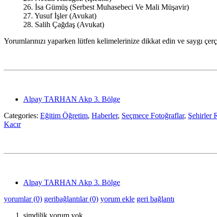
26. İsa Gümüş (Serbest Muhasebeci Ve Mali Müşavir)
27. Yusuf İşler (Avukat)
28. Salih Çağdaş (Avukat)
Yorumlarınızı yaparken lütfen kelimelerinize dikkat edin ve saygı çe
Alpay TARHAN Akp 3. Bölge
Categories:
Eğitim Öğretim
,
Haberler
,
Seçmece Fotoğraflar
,
Şehirler 
Kacır
Alpay TARHAN Akp 3. Bölge
yorumlar (0)
geribağlantılar (0)
yorum ekle
geri bağlantı
şimdilik yorum yok.