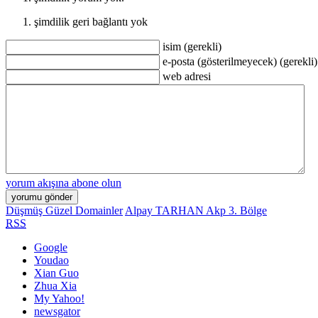
şimdilik geri bağlantı yok
isim (gerekli)
e-posta (gösterilmeyecek) (gerekli)
web adresi
yorum akışına abone olun
Düşmüş Güzel Domainler
Alpay TARHAN Akp 3. Bölge
RSS
Google
Youdao
Xian Guo
Zhua Xia
My Yahoo!
newsgator