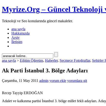
Myrize.Org – Güncel Teknoloji 
Teknoloji ve Seo konularında güncel makaleler.
ana sayfa
Hakkımızda
Arşiv
İletişim
ana sayfa
>
Eğitim Öğretim
,
Haberler
,
Seçmece Fotoğraflar
,
Şehirler 
Ak Parti İstanbul 3. Bölge Adayları
Çarşamba, 11 May 2011
admin
yorum ekle
yorumlara git
Recep Tayyip ERDOĞAN
Adalet ve kalkınma partisi İstanbul 3. bölge millet fekli adayları. Adayl