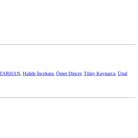
y TARHAN
,
Halide İncekara
,
Ömer Dinçer
,
Tülay Kaynarca
,
Ünal