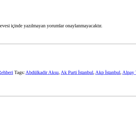
rçevesi içinde yazılmayan yorumlar onaylanmayacaktır.
Rehberi
Tags:
Abdülkadir Aksu
,
Ak Parti İstanbul
,
Akp İstanbul
,
Alpa