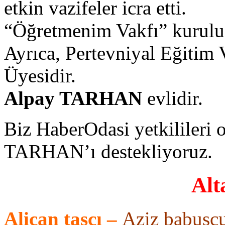
etkin vazifeler icra etti.
“Öğretmenim Vakfı” kurulu
Ayrıca, Pertevniyal Eğitim
Üyesidir.
Alpay TARHAN
evlidir.
Biz HaberOdasi yetkilileri 
TARHAN’ı destekliyoruz.
Alt
Alican taşcı
–
Aziz babus