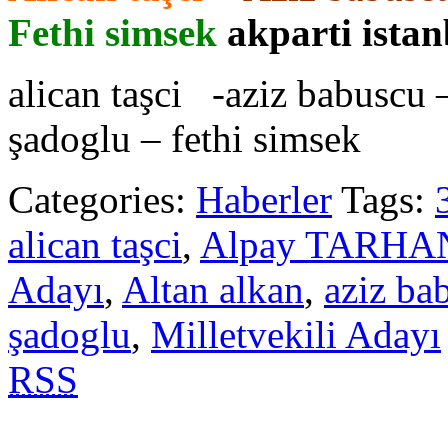
Fethi simsek
akparti istan
alican taşci -aziz babuscu 
şadoglu – fethi simsek
Categories:
Haberler
Tags:
alican taşci
,
Alpay TARHA
Adayı
,
Altan alkan
,
aziz ba
şadoglu
,
Milletvekili Adayı
RSS