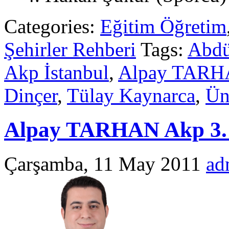
Categories:
Eğitim Öğretim
Şehirler Rehberi
Tags:
Abdü
Akp İstanbul
,
Alpay TAR
Dinçer
,
Tülay Kaynarca
,
Ün
Alpay TARHAN Akp 3.
Çarşamba, 11 May 2011
ad