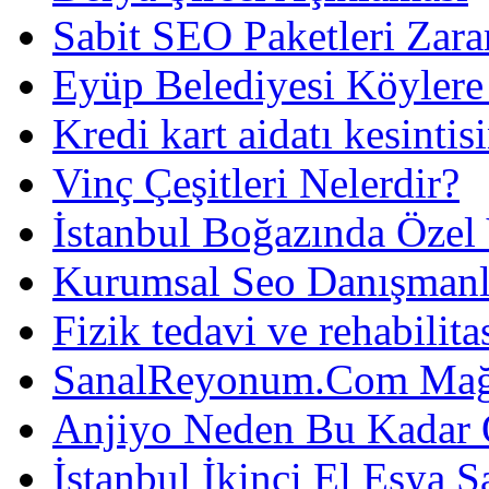
Sabit SEO Paketleri Zara
Eyüp Belediyesi Köylere
Kredi kart aidatı kesintis
Vinç Çeşitleri Nelerdir?
İstanbul Boğazında Özel
Kurumsal Seo Danışmanl
Fizik tedavi ve rehabilit
SanalReyonum.Com Mağd
Anjiyo Neden Bu Kadar 
İstanbul İkinci El Eşya S