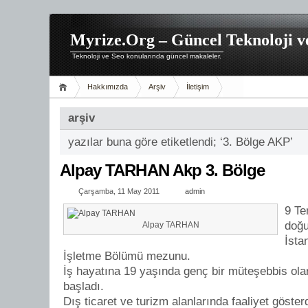
Myrize.Org – Güncel Teknoloji v
Teknoloji ve Seo konularında güncel makaleler.
Hakkımızda
Arşiv
İletişim
arşiv
yazılar buna göre etiketlendi; ‘3. Bölge AKP’
Alpay TARHAN Akp 3. Bölge
Çarşamba, 11 May 2011
admin
9 Te
doğ
Alpay TARHAN
İsta
İşletme Bölümü mezunu.
İş hayatına 19 yaşında genç bir müteşebbis olarak
başladı.
Dış ticaret ve turizm alanlarında faaliyet gösterd