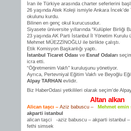
İran ile Türkiye arasında charter seferlerini başl
26 yaşında Atek Koleji ismiyle Ankara İncek’de
okulunu kurdu.
Bilinen en genç okul kurucusudur.
Siyasete üniversite yıllarında “Kulüpler Birliği B
23 yaşında AK Parti İstanbul İl Yönetim Kurulu ü
Mehmet MÜEZZİNOĞLU ile birlikte çalıştı.
Etik Komisyon Başkanlığı yaptı.
İstanbul Ticaret Odası
ve
Esnaf Odaları
seçiml
icra etti.
“Öğretmenim Vakfı” kuruluşunu yönetiyor.
Ayrıca, Pertevniyal Eğitim Vakfı ve Beyoğlu Eği
Alpay TARHAN
evlidir.
Biz HaberOdasi yetkilileri olarak seçim’de Alp
Altan alkan
Alican taşcı
–
Aziz babuscu –
M
ehmet emin 
akparti istanbul
alican taşci -aziz babuscu – akparti istanbul
fethi simsek