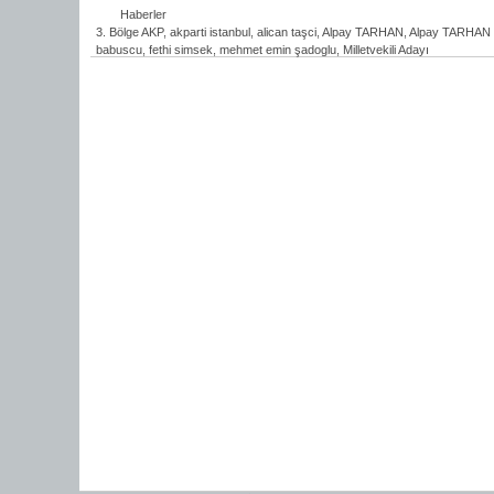
Haberler
3. Bölge AKP
,
akparti istanbul
,
alican taşci
,
Alpay TARHAN
,
Alpay TARHAN Mi
babuscu
,
fethi simsek
,
mehmet emin şadoglu
,
Milletvekili Adayı