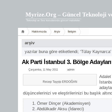
Myrize.Org – Güncel Teknoloji v
Teknoloji ve Seo konularında güncel makaleler.
Hakkımızda
Arşiv
İletişim
arşiv
yazılar buna göre etiketlendi; ‘Tülay Kaynarca’
Ak Parti İstanbul 3. Bölge Adayları
Çarşamba, 11 May 2011
admin
Adalet
İstanbu
Recep Tayyip ERDOĞAN
adayla
düşüncelerinizi ve eleştirilerinizi bu başlık altın
1. Ömer Dinçer (Akademisyen)
2. Abdülkadir Aksu (İdareci)