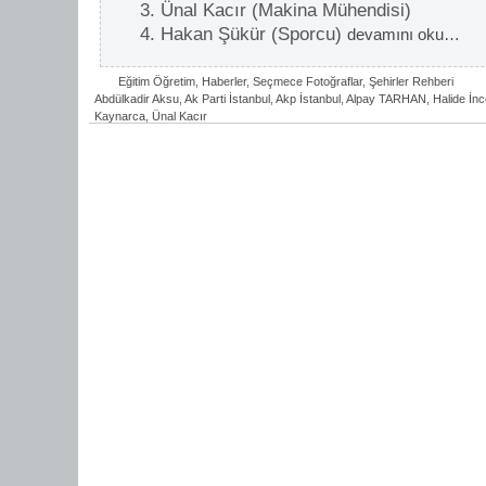
3. Ünal Kacır (Makina Mühendisi)
4. Hakan Şükür (Sporcu)
devamını oku…
Eğitim Öğretim
,
Haberler
,
Seçmece Fotoğraflar
,
Şehirler Rehberi
Abdülkadir Aksu
,
Ak Parti İstanbul
,
Akp İstanbul
,
Alpay TARHAN
,
Halide İn
Kaynarca
,
Ünal Kacır