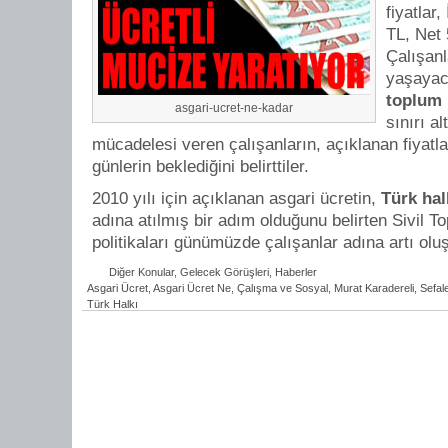
fiyatlar,
TL, Net 
Çalışanl
yaşayac
toplum
asgari-ucret-ne-kadar
sınırı 
mücadelesi veren çalışanların, açıklanan fiyatlar
günlerin beklediğini belirttiler.
2010 yılı için açıklanan asgari ücretin,
Türk hal
adına atılmış bir adım olduğunu belirten Sivil T
politikaları günümüzde çalışanlar adına artı ol
Diğer Konular
,
Gelecek Görüşleri
,
Haberler
Asgari Ücret
,
Asgari Ücret Ne
,
Çalışma ve Sosyal
,
Murat Karadereli
,
Sefal
Türk Halkı