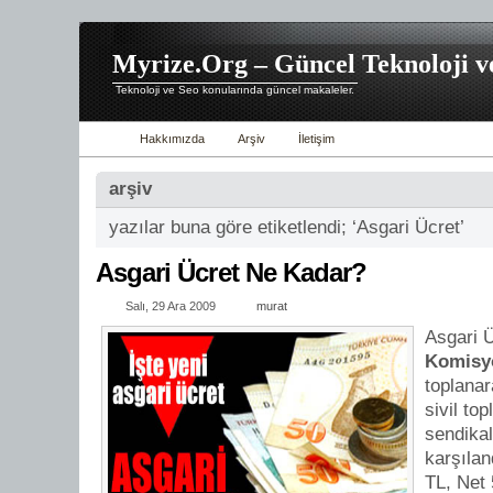
Myrize.Org – Güncel Teknoloji v
Teknoloji ve Seo konularında güncel makaleler.
Hakkımızda
Arşiv
İletişim
arşiv
yazılar buna göre etiketlendi; ‘Asgari Ücret’
Asgari Ücret Ne Kadar?
Salı, 29 Ara 2009
murat
Asgari 
Komisy
toplanar
sivil to
sendikal
karşılan
TL, Net 