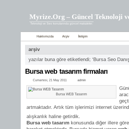
Myrize.Org – Güncel Teknoloji v
Teknoloji ve Seo konularında güncel makaleler.
Hakkımızda
Arşiv
İletişim
arşiv
yazılar buna göre etiketlendi; ‘Bursa Seo Danı
Bursa web tasarım firmaları
Cumartesi, 21 May 2011
admin
Günü
arac
Bursa WEB Tasarım
geçt
artmaktadır. Artık tüm işlerimizi internet üzeri
alışkanlık haline getirdik.
Bursa web tasarım
konusunda diğer illere göre 