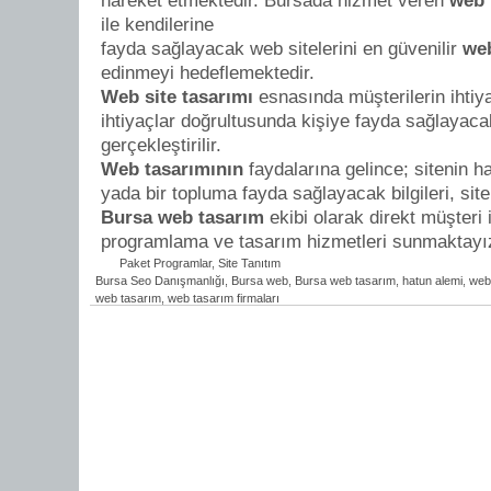
hareket etmektedir. Bursada hizmet veren
web 
ile kendilerine
fayda sağlayacak web sitelerini en güvenilir
we
edinmeyi hedeflemektedir.
Web site tasarımı
esnasında müşterilerin ihtiya
ihtiyaçlar doğrultusunda kişiye fayda sağlayacak
gerçekleştirilir.
Web tasarımının
faydalarına gelince; sitenin 
yada bir topluma fayda sağlayacak bilgileri, site 
Bursa web tasarım
ekibi olarak direkt müşteri
programlama ve tasarım hizmetleri sunmaktayı
Paket Programlar
,
Site Tanıtım
Bursa Seo Danışmanlığı
,
Bursa web
,
Bursa web tasarım
,
hatun alemi
,
web
web tasarım
,
web tasarım firmaları