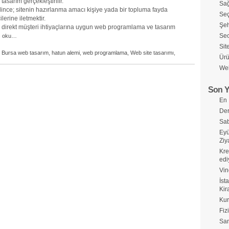
tasarım gerçekleştirilir.
Sağ
ince; sitenin hazırlanma amacı kişiye yada bir topluma fayda
Seç
ilerine iletmektir.
Şeh
k direkt müşteri ihtiyaçlarına uygun web programlama ve tasarım
Seo
ı oku…
Sit
,
Bursa web tasarım
,
hatun alemi
,
web programlama
,
Web site tasarımı
,
Ürü
Web
Son Y
En 
Der
Sab
Eyü
Ziy
Kre
edi
Vin
İst
Kir
Kur
Fiz
Sa