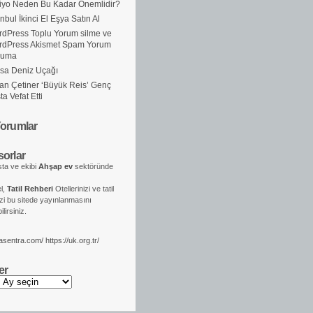
iyo Neden Bu Kadar Önemlidir?
anbul İkinci El Eşya Satın Al
dPress Toplu Yorum silme ve
rdPress Akismet Spam Yorum
ruma
sa Deniz Uçağı
an Çetiner ‘Büyük Reis’ Genç
ta Vefat Etti
orumlar
orlar
ta ve ekibi
Ahşap ev
sektöründe
el,
Tatil Rehberi
Otellerinizi ve tatil
izi bu sitede yayınlanmasını
lirsiniz.
kasentra.com/
https://uk.org.tr/
er