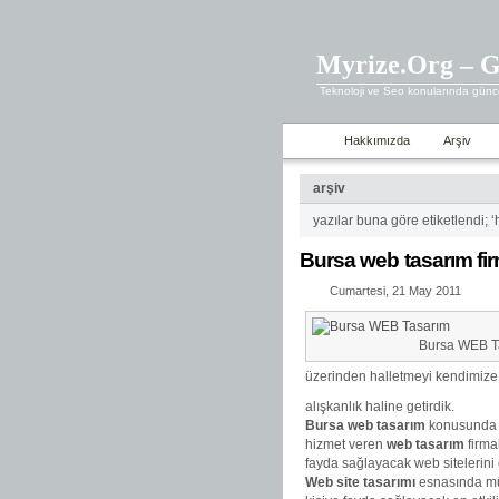
Myrize.Org – G
Teknoloji ve Seo konularında günce
Hakkımızda
Arşiv
arşiv
yazılar buna göre etiketlendi; 
Bursa web tasarım fir
Cumartesi, 21 May 2011
Bursa WEB T
üzerinden halletmeyi kendimize
alışkanlık haline getirdik.
Bursa web tasarım
konusunda di
hizmet veren
web tasarım
firmal
fayda sağlayacak web sitelerini
Web site tasarımı
esnasında müş