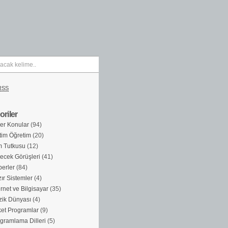
RSS
riler
er Konular
(94)
tim Öğretim
(20)
m Tutkusu
(12)
ecek Görüşleri
(41)
erler
(84)
ır Sistemler
(4)
ernet ve Bilgisayar
(35)
ik Dünyası
(4)
et Programlar
(9)
gramlama Dilleri
(5)