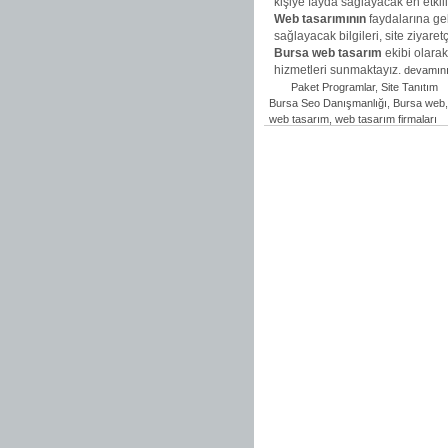
kişiye fayda sağlayacak en etkili 
Web tasarımının
faydalarına gel
sağlayacak bilgileri, site ziyaretç
Bursa web tasarım
ekibi olara
hizmetleri sunmaktayız.
devamın
Paket Programlar
,
Site Tanıtım
Bursa Seo Danışmanlığı
,
Bursa web
web tasarım
,
web tasarım firmaları