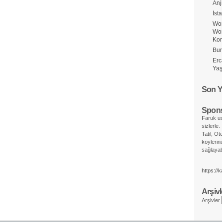
Anj
İst
Wor
Wo
Ko
Bur
Erc
Yaş
Son Y
Spons
Faruk us
sizlerle.
Tatil, Ot
köylerin
sağlayabi
https://
Arşivl
Arşivler