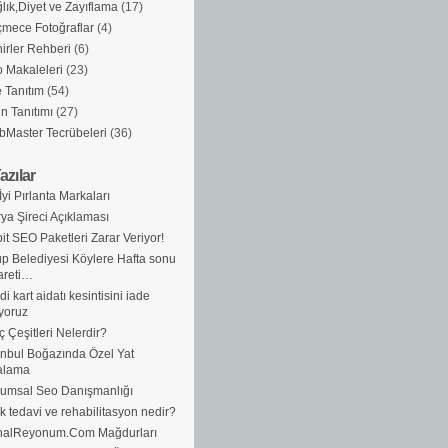
lık,Diyet ve Zayıflama
(17)
mece Fotoğraflar
(4)
irler Rehberi
(6)
 Makaleleri
(23)
e Tanıtım
(54)
n Tanıtımı
(27)
Master Tecrübeleri
(36)
azılar
İyi Pırlanta Markaları
ya Şireci Açıklaması
it SEO Paketleri Zarar Veriyor!
p Belediyesi Köylere Hafta sonu
areti…
di kart aidatı kesintisini iade
yoruz
ç Çeşitleri Nelerdir?
anbul Boğazında Özel Yat
alama
umsal Seo Danışmanlığı
ik tedavi ve rehabilitasyon nedir?
nalReyonum.Com Mağdurları