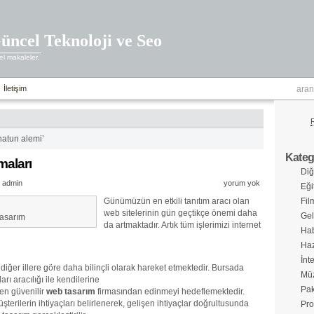
üncel Teknoloji ve Seo
l makaleler.
İletişim
‘hatun alemi’
Katego
maları
Diğ
admin
yorum yok
Eği
Günümüzün en etkili tanıtım aracı olan
Fil
web sitelerinin gün geçtikçe önemi daha
Gel
asarım
da artmaktadır. Artık tüm işlerimizi internet
Hab
Haz
İnt
ğer illere göre daha bilinçli olarak hareket etmektedir. Bursada
Müz
arı aracılığı ile kendilerine
Pak
 en güvenilir
web tasarım
firmasından edinmeyi hedeflemektedir.
terilerin ihtiyaçları belirlenerek, gelişen ihtiyaçlar doğrultusunda
Pro