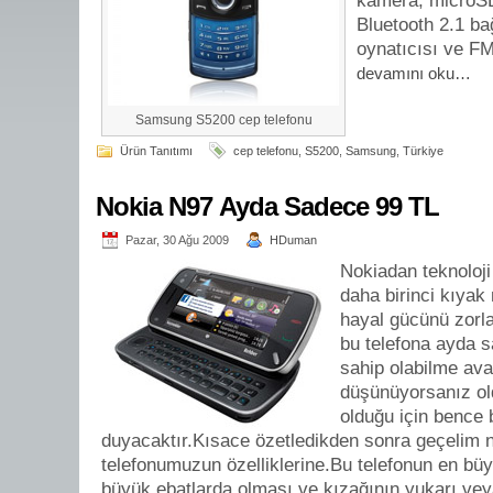
kamera, microSD 
Bluetooth 2.1 ba
oynatıcısı ve FM
devamını oku…
Samsung S5200 cep telefonu
Ürün Tanıtımı
cep telefonu
,
S5200
,
Samsung
,
Türkiye
Nokia N97 Ayda Sadece 99 TL
Pazar, 30 Ağu 2009
HDuman
Nokiadan teknoloji
daha birinci kıyak
hayal gücünü zorlay
bu telefona ayda s
sahip olabilme ava
düşünüyorsanız old
olduğu için bence 
duyacaktır.Kısace özetledikden sonra geçelim 
telefonumuzun özelliklerine.Bu telefonun en büy
büyük ebatlarda olması ve kızağının yukarı vey