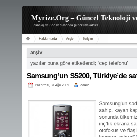
Myrize.Org – Güncel Teknoloji v
Teknoloji ve Seo konularında güncel makaleler.
Hakkımızda
Arşiv
İletişim
arşiv
yazılar buna göre etiketlendi; ‘cep telefonu’
Samsung’un S5200, Türkiye’de satı
Pazartesi, 31 Ağu 2009
admin
Samsung’un sade
sahip, kayan kap
sonunda ülkemiz
inç’lik ekrana s
otofokus ve flaş