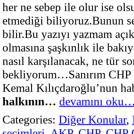
her ne sebep ile olur ise ol
etmediği biliyoruz.Bunun se
bilir.Bu yazıyı yazmam açı
olmasına şaşkınlık ile ba
nasıl karşılanacak, ne tür 
bekliyorum…Sanırım CHP n
Kemal Kılıçdaroğlu’nun ha
halkının…
devamını oku
Categories:
Diğer Konular
,
seçimleri
,
AKP
,
CHP
,
CHP G