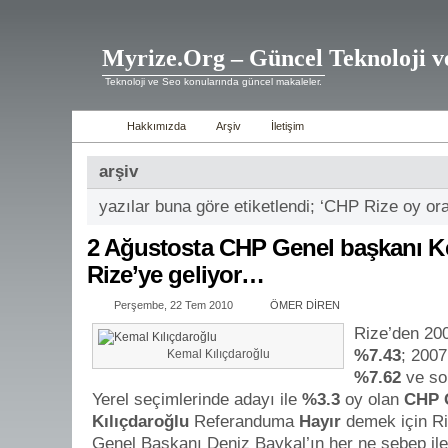
Myrize.Org – Güncel Teknoloji v
Teknoloji ve Seo konularında güncel makaleler.
Hakkımızda
Arşiv
İletişim
arşiv
yazılar buna göre etiketlendi; ‘CHP Rize oy ora
2 Ağustosta CHP Genel başkanı K
Rize’ye geliyor…
Perşembe, 22 Tem 2010
ÖMER DİREN
Rize’den 20
%7.43
; 2007
Kemal Kılıçdaroğlu
%7.62
ve so
Yerel seçimlerinde adayı ile
%3.3
oy olan
CHP 
Kılıçdaroğlu
Referanduma
Hayır
demek için Ri
Genel Başkanı Deniz Baykal’ın her ne sebep ile 