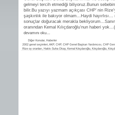
gelmeyi tercih etmediği biliyoruz.Bunun sebebini
bilir.Bu yazıyı yazmam açıkçası CHP’ nin Rize
şaşkınlık ile bakıyor olmam…Haydi hayırlısı… n
sonuçlar doğuracak merakla bekliyorum…Sanır
oranından Kemal Kılıçdaroğlu’nun haberi yok…
devamını oku…
Diğer Konular
,
Haberler
2002 genel seçimleri
,
AKP
,
CHP
,
CHP Genel Başkan Yardımcısı
,
CHP Gene
Rize oy oranları
,
Hakkı Suha Okay
,
Kemal Kılıçdaroğlu
,
Kılıçdaroğlu
,
Kılıç