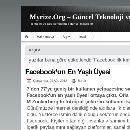
Myrize.Org – Güncel Teknoloji v
Teknoloji ve Seo konularında güncel makaleler.
Hakkımızda
Arşiv
İletişim
arşiv
yazılar buna göre etiketlendi; ‘Facebook ilk kim
Facebook’un En Yaşlı Üyesi
Çarşamba, 29 Ağu 2012
Burak
7’den 77’ye geniş bir kullanıcı yelpazesine s
Facebook’un en yaşlı üyesi ortaya çıktı. Ofis
M.Zuckerberg’le fotoğraf çektiren kullanıcı 
Günümüzde internet denildiğinde akıllara ilk ola
oldu. Yüzlerce ismin dahil olduğu sektörün öncül
Facebook. Kişilerin tanıdığı insanlarla samimi 
içerik paylaşımını sağlayan platformlar, sanal dü