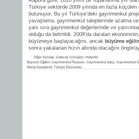
Rapora göre, 2010 yılını bir toparlanma yılı ola
Türkiye sektörde 2009 yılında en fazla küçülen 
bulunuyor. Bu yıl Türkiye’deki gayrimenkul proj
yavaşlama, gayrimenkul taleplerinde azalma v
yanı sıra gayrimenkul değerlerinde ve yatırımla
olduğu da belirtildi. 2009’da daralan ekonomini
büyümeye başlayacağını, ancak
büyüme eğili
sonra yakalanan hızın altında olacağını öngörü
Diğer Konular
,
Gelecek Görüşleri
,
Haberler
Büyüme Eğilimi
,
Gayrimenkul Piyasası
,
Gayrimenkul Satış
,
Gayrimenkul S
Murat Karadereli
,
Türkiye Ekonomisi