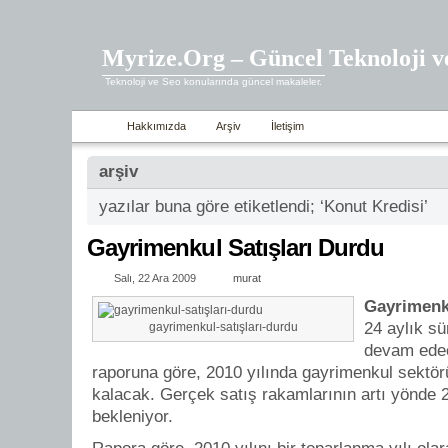
Myrize.Org – Güncel Teknoloji v
Teknoloji ve Seo konularında güncel makaleler.
Hakkımızda
Arşiv
İletişim
arşiv
yazılar buna göre etiketlendi; ‘Konut Kredisi’
Gayrimenkul Satışları Durdu
Salı, 22 Ara 2009
murat
Gayrimenk
24 aylık s
gayrimenkul-satışları-durdu
devam edec
raporuna göre, 2010 yılında gayrimenkul sektör
kalacak. Gerçek satış rakamlarının artı yönde
bekleniyor.