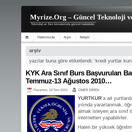
Myrize.Org – Güncel Teknoloji v
Teknoloji ve Seo konularında güncel makaleler.
Hakkımızda
Arşiv
İletişim
arşiv
yazılar buna göre etiketlendi; ‘kredi yurtlar ku
KYK Ara Sınıf Burs Başvuruları B
Temmuz-13 Ağustos 2010…
Pazartesi, 19 Tem 2010
ÖMER DİREN
YURTKUR
‘a ait yurtla
yılında yararlanmak, öğr
almak isteyen ara sınıf ö
internetten yapabilirler.
Halen bir yüksek öğret