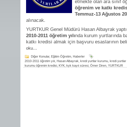
etmekte olan ara sınıf ö
öğrenim ve katkı kredis
Temmuz-13 Ağustos 20
alınacak.
YURTKUR Genel Müdürü Hasan Albayrak yaptığı
2010-2011 öğretim yılı
nda kurum yurtlarında b
katkı kredisi almak için başvuru esaslarının belir
oku…
Diğer Konular
,
Eğitim Öğretim
,
Haberler
2010-2011 öğretim yılı
,
Hasan Albayrak
,
kredi yurtlar kurumu
,
kredi yurtla
kurumu öğrenim kredisi
,
KYK
,
kyk kayıt süresi
,
Ömer Diren
,
YURTKUR