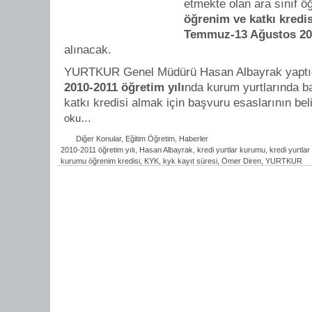
etmekte olan ara sınıf ö
öğrenim ve katkı kredis
Temmuz-13 Ağustos 20
alınacak.
YURTKUR Genel Müdürü Hasan Albayrak yaptığı
2010-2011 öğretim yılı
nda kurum yurtlarında b
katkı kredisi almak için başvuru esaslarının belir
oku…
Diğer Konular
,
Eğitim Öğretim
,
Haberler
2010-2011 öğretim yılı
,
Hasan Albayrak
,
kredi yurtlar kurumu
,
kredi yurtla
kurumu öğrenim kredisi
,
KYK
,
kyk kayıt süresi
,
Ömer Diren
,
YURTKUR