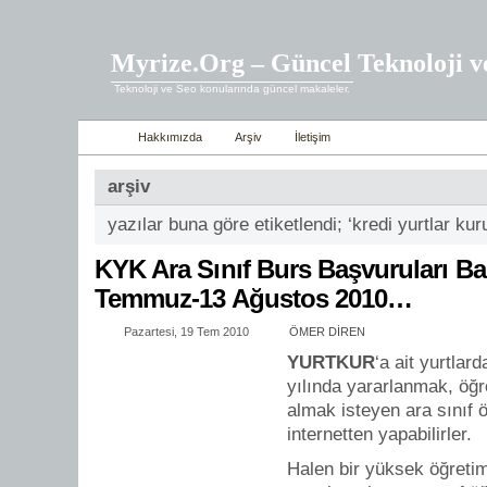
Myrize.Org – Güncel Teknoloji v
Teknoloji ve Seo konularında güncel makaleler.
Hakkımızda
Arşiv
İletişim
arşiv
yazılar buna göre etiketlendi; ‘kredi yurtlar k
KYK Ara Sınıf Burs Başvuruları B
Temmuz-13 Ağustos 2010…
Pazartesi, 19 Tem 2010
ÖMER DİREN
YURTKUR
‘a ait yurtla
yılında yararlanmak, öğr
almak isteyen ara sınıf ö
internetten yapabilirler.
Halen bir yüksek öğret