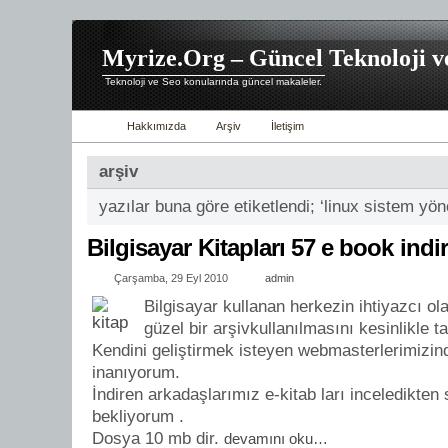
Myrize.Org – Güncel Teknoloji v
Teknoloji ve Seo konularında güncel makaleler.
Hakkımızda
Arşiv
İletişim
arşiv
yazılar buna göre etiketlendi; ‘linux sistem yön
Bilgisayar Kitapları 57 e book indir
Çarşamba, 29 Eyl 2010
admin
Bilgisayar kullanan herkezin ihtiyazcı ol
güzel bir arşivkullanılmasını kesinlikle 
Kendini geliştirmek isteyen webmasterlerimizin
inanıyorum.
İndiren arkadaşlarımız e-kitab ları inceledikten
bekliyorum .
Dosya 10 mb dir.
devamını oku…