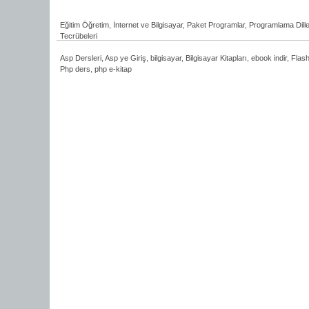
Eğitim Öğretim
,
İnternet ve Bilgisayar
,
Paket Programlar
,
Programlama Dille
Tecrübeleri
Asp Dersleri
,
Asp ye Giriş
,
bilgisayar
,
Bilgisayar Kitapları
,
ebook indir
,
Flash
Php ders
,
php e-kitap