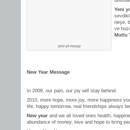
dostluk
Yeni yı
sevdikl
neşe, b
ve huzu
Mutlu 
yeni-yil-mesajı
New Year Message
In 2009, our pain, our joy will stay behind.
2010, more hope, more joy, more happiness you 
life, happy tomorrow, real friendships always be
New year
and we all loved ones health, happine
abundance of money, love and hope to bring pe