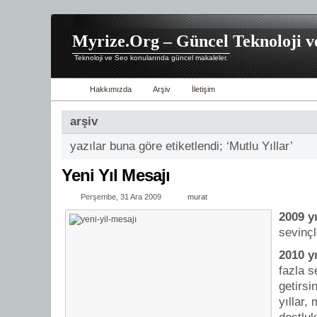
Myrize.Org – Güncel Teknoloji v
Teknoloji ve Seo konularında güncel makaleler.
Hakkımızda
Arşiv
İletişim
arşiv
yazılar buna göre etiketlendi; ‘Mutlu Yıllar’
Yeni Yıl Mesajı
Perşembe, 31 Ara 2009
murat
2009 yı
sevinçl
2010 yı
fazla s
getirsi
yıllar,