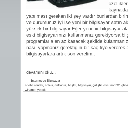
özellikl
kaynakla
yapılması gereken iki şey vardır bunlardan biri
ve durumunuz iyi ise yeni bir bilgisayar satın ala
yüksek bir bilgisayar.Eğer yeni bir bilgisayar
eski bilgisayarınızı kullanmanız gerekiyorsa bi
programlarla en az kasacak şekilde kulanmanı
nasıl yapmanız gerektiğini bir kaç tiyo vererek
bilgisayarlara artık son verelim..
devamını oku…
İnternet ve Bilgisayar
adobe reader
,
antivir
,
antivirüs
,
başlat
,
bilgisayar
,
çalıştır
,
eset nod 32
,
ghos
winamp
,
yedek