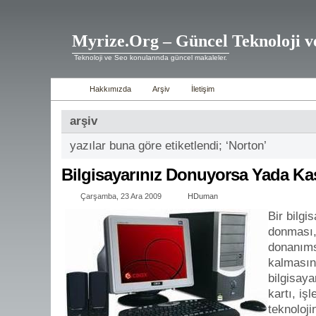
Myrize.Org – Güncel Teknoloji v
Teknoloji ve Seo konularında güncel makaleler.
Hakkımızda
Arşiv
İletişim
arşiv
yazılar buna göre etiketlendi; ‘Norton’
Bilgisayarınız Donuyorsa Yada Kas
Çarşamba, 23 Ara 2009
HDuman
Bir bilgi
donması,
donanıms
kalmasın
bilgisaya
kartı, iş
teknoloj