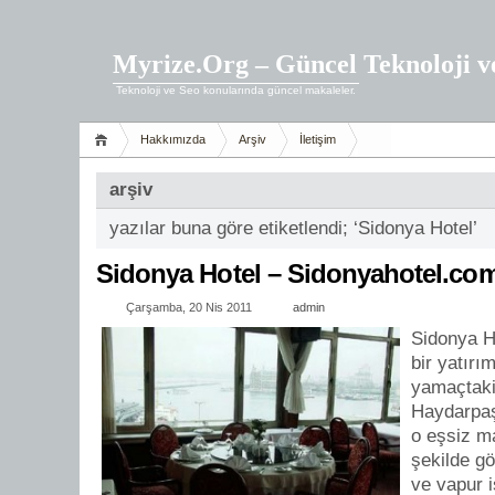
Myrize.Org – Güncel Teknoloji v
Teknoloji ve Seo konularında güncel makaleler.
Hakkımızda
Arşiv
İletişim
arşiv
yazılar buna göre etiketlendi; ‘Sidonya Hotel’
Sidonya Hotel – Sidonyahotel.com
Çarşamba, 20 Nis 2011
admin
Sidonya 
bir yatırı
yamaçtak
Haydarpaş
o eşsiz ma
şekilde g
ve vapur 