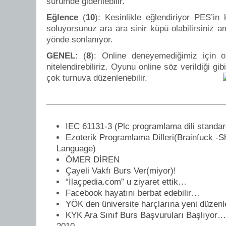
sürümde giderilebilir.
Eğlence
(
10
): Kesinlikle eğlendiriyor PES’in 
soluyorsunuz ara ara sinir küpü olabilirsiniz a
yönde sonlanıyor.
GENEL
: (
8
): Online deneyemediğimiz için or
nitelendirebiliriz. Oyunu online söz verildiği gib
çok turnuva düzenlenebilir.
IEC 61131-3 (Plc programlama dili standar
Ezoterik Programlama Dilleri(Brainfuck 
Language)
ÖMER DİREN
Çayeli Vakfı Burs Ver(miyor)!
“İlaçpedia.com” u ziyaret ettik…
Facebook hayatını berbat edebilir…
YÖK den üniversite harçlarına yeni düzen
KYK Ara Sınıf Burs Başvuruları Başlıyo