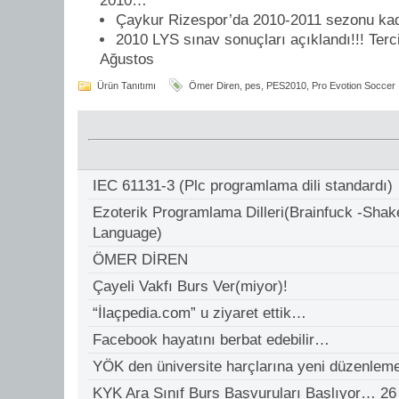
2010…
Çaykur Rizespor’da 2010-2011 sezonu kadr
2010 LYS sınav sonuçları açıklandı!!! Te
Ağustos
Ürün Tanıtımı
Ömer Diren
,
pes
,
PES2010
,
Pro Evotion Soccer
IEC 61131-3 (Plc programlama dili standardı)
Ezoterik Programlama Dilleri(Brainfuck -Sh
Language)
ÖMER DİREN
Çayeli Vakfı Burs Ver(miyor)!
“İlaçpedia.com” u ziyaret ettik…
Facebook hayatını berbat edebilir…
YÖK den üniversite harçlarına yeni düzenlem
KYK Ara Sınıf Burs Başvuruları Başlıyor… 2