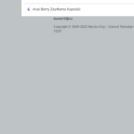
Acai Berry Zayıflama Kapsülü
Ayetel K端rsi
Copyright © 2009-2023 Myrize.Org – Güncel Teknoloji 
TEST