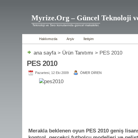
Myrize.Org – Güncel Teknoloji v
Teknoloji ve Seo konularında güncel makaleler.
Hakkımızda
Arşiv
İletişim
ana sayfa
>
Ürün Tanıtımı
> PES 2010
PES 2010
Pazartesi, 12 Eki 2009
ÖMER DİREN
Merakla beklenen oyun PES 2010
geniş
lisans
kontrol, gerçekçi futbolcu modelleri ve geliş