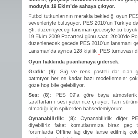
moduyla 19 Ekim’de sahaya çıkıyor.
Futbol tutkunlarının merakla beklediği oyun P
sevenleriyle buluşuyor. PES 2010’un Türkiye dağ
Şti. düzenleyeceği lansman gecesiyle bu büyük 
19 Ekim 2009 Pazartesi günü saat: 20:00’de Po
düzenlenecek gecede PES 2010’un lansmanı ger
Lansman’da ayrıca 128 kişilik
PES turnuvası d
Oyun hakkında puanlamaya gidersek:
Grafik:
(
9
): Sığ ve renk pasteli dar olan 
batmıyor her ne kadar bazı modellemeler çok 
göze hoş bile gelebiliyor.
Ses:
(
8
): PES 09’a göre baya atmosferik o
taraftarların sesi yeterince çıkıyor. Tam sürümd
olmadığı için spikerden bahsedemiyorum.
Oynanabilirlik
: (
8
): Oynanabilirlik diğer P
diyebiliriz fakat komutlarımıza biraz geç t
forumlarda Offline lag diye lanse edilmiş çok